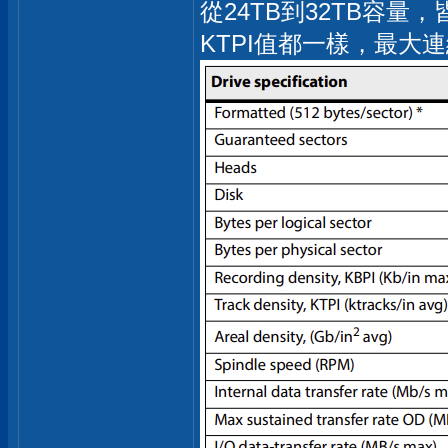
從24TB到32TB容量
KTPI值都一樣，最大