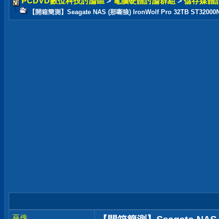
PCDVD數位科技討論區
>
電腦硬體討論群組
>
儲存媒體
【開箱簡測】Seagate NAS (那嘶狼) IronWolf Pro 32TB ST320
巫佚