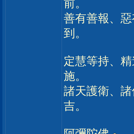
前。
善有善報、惡
到。
定慧等持、精
施。
諸天護衛、諸
吉。
阿彌陀佛