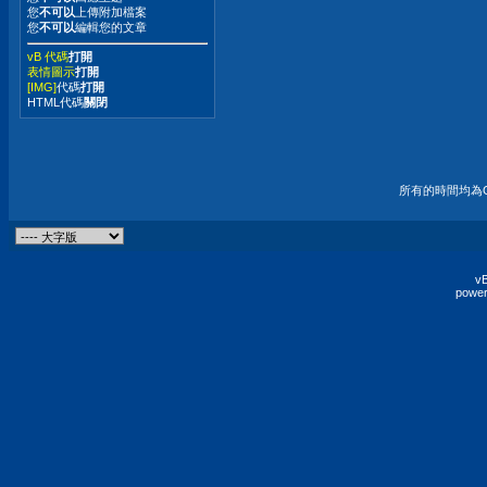
您
不可以
上傳附加檔案
您
不可以
編輯您的文章
vB 代碼
打開
表情圖示
打開
[IMG]
代碼
打開
HTML代碼
關閉
所有的時間均為G
vB
power