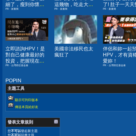
細了，瘦到你懷疑
這幾物，吃走大肚
了! 肚子一天天
PR・新素簡
PR・新素簡
PR・新素簡
人生
囊，瘦出小蠻腰
小！
立即諮詢HPV！是
美國非法移民也太
伴侶和妳一起
對自己健康最好的
瘋狂了
HPV，才有資
投資，把握現在不
愛妳！
PR・台灣癌症基金會
PR・台灣癌症基金會
嫌晚！
POPIN
主題工具
顯示可列印版本
傳送本頁給好友
發表文章規則
您
不可以
發起新主題
您
不可以
回應主題