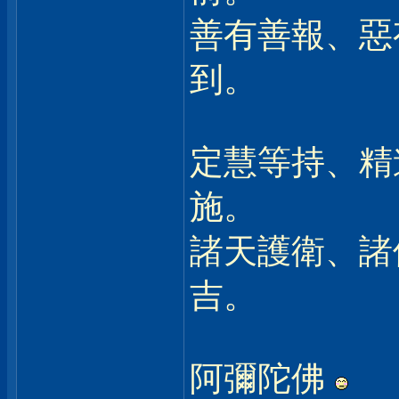
善有善報、惡
到。
定慧等持、精
施。
諸天護衛、諸
吉。
阿彌陀佛