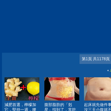
第1頁 共1178頁
«
減肥首選，檸檬加
腹部脂肪的「剋
起床就先做件
它，堅持一週，腰
星」找到了，常吃
沒三天小腹就