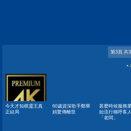
第3頁 共
«
今天才知棋靈王真
60歲資深歌手鄭華
甚麼時候服務
正結局
娟驚傳離世
始流行稱呼客
「老闆」