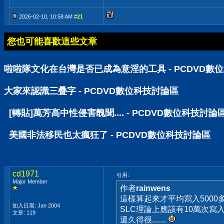
2026-02-10, 10:58 AM #
21
您也可能喜歡這些文章
啦啦隊文化在台灣是否已成為意淫的工具 - PCDVD數
大家來認識三疊字 - PCDVD數位科技討論區
[轉貼]萬芳高中性侵害醜聞.... - PCDVD數位科技討論
美國非法移民也太瘋狂了 - PCDVD數位科技討論區
cd1971
引用:
Major Member
作者
rainwens
這樣算起來才平均寫入5000
加入日期: Jan 2004
SLC理論上應該有10萬次寫
文章: 119
還久得很.......