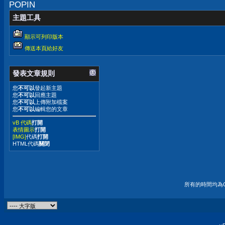
POPIN
主題工具
顯示可列印版本
傳送本頁給好友
發表文章規則
您
不可以
發起新主題
您
不可以
回應主題
您
不可以
上傳附加檔案
您
不可以
編輯您的文章
vB 代碼
打開
表情圖示
打開
[IMG]
代碼
打開
HTML代碼
關閉
所有的時間均為G