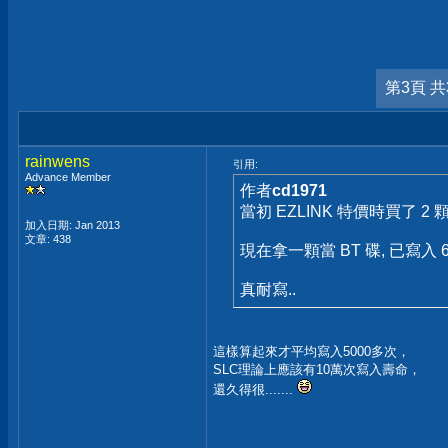
第3頁 共
rainwens
引用:
Advance Member
作者
cd1971
當初 EZLINK 特價時買了 2 顆 
加入日期: Jan 2013
文章: 438
現在拿一顆當 BT 碟, 已寫入 6
真耐寫..
這樣算起來才平均寫入5000多次，
SLC理論上應該有10萬次寫入壽命，
還久得很.......