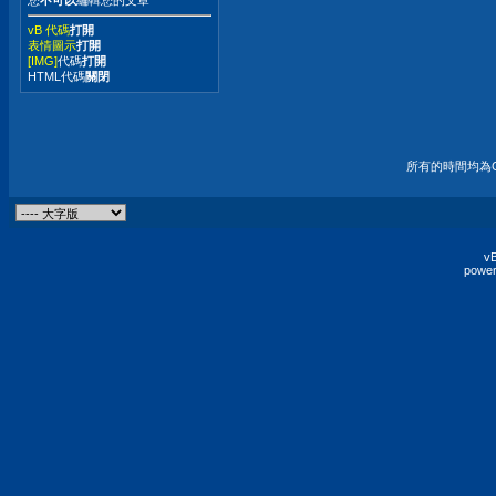
您
不可以
編輯您的文章
vB 代碼
打開
表情圖示
打開
[IMG]
代碼
打開
HTML代碼
關閉
所有的時間均為G
vB
power