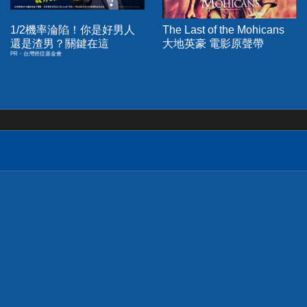
1/2機率淪陷！你是好男人
The Last of the Mohicans
還是渣男？關鍵在這
大地英豪 電影原聲帶
PR・台灣癌症基金會