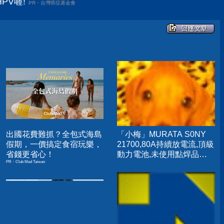
PV喔!
PR・台灣癌症基金會
出國花費難抓？全包式海島
「小梅」MURATA S0NY
假期，一價搞定食宿玩樂，
21700,80A持續放電流,頂級
省錢更省心！
動力電池,未使用點焊品
PR・Club Med Taiwan
US21700VX40
US21700VTC6