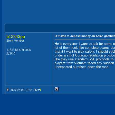
b13343pp
Is it safe to deposit money on Asian gambli
Silent Member
Hello everyone, I want to ask for some 
lot of them look like complete scams desi
加入日期: Oct 2006
that if I want to play safely, I should s
文章: 0
under a strict Curacao regulation protoc
like they use standard SSL protocols to 
players from Vietnam faced any sudden ac
unexpected surprises down the road.
2026-07-06, 07:54 PM #
1