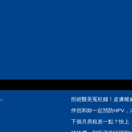
拒絕醫美冤枉錢！皮膚權威
波X
伴侶和妳一起預防HPV，才
下個月房租差一點？快上【