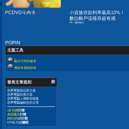
PCDVD斗內卡
小資族存款利率最高10%！
數位帳戶這樣存超有感
PR・聯邦銀行
POPIN
主題工具
顯示可列印版本
傳送本頁給好友
發表文章規則
您
不可以
發起新主題
您
不可以
回應主題
您
不可以
上傳附加檔案
您
不可以
編輯您的文章
vB 代碼
打開
表情圖示
打開
[IMG]
代碼
打開
HTML代碼
關閉