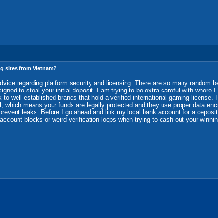
ng sites from Vietnam?
advice regarding platform security and licensing. There are so many random 
gned to steal your initial deposit. I am trying to be extra careful with where I
tick to well-established brands that hold a verified international gaming licens
ol, which means your funds are legally protected and they use proper data encry
prevent leaks. Before I go ahead and link my local bank account for a deposi
count blocks or weird verification loops when trying to cash out your winnin