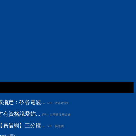
指定：矽谷電波...
PR・矽谷電波X
有資格說愛妳...
PR・台灣癌症基金會
易借網】三分鐘...
PR・易借網