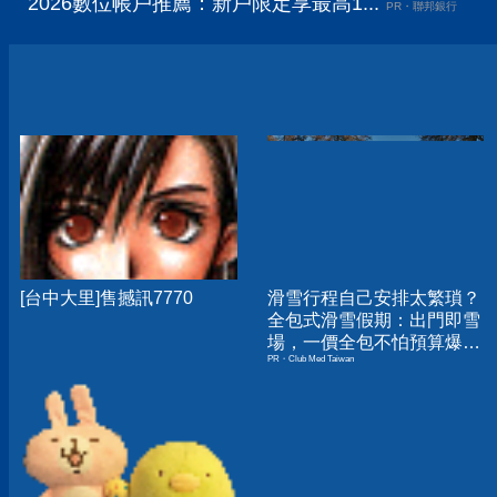
2026數位帳戶推薦：新戶限定享最高1...
PR・聯邦銀行
[台中大里]售撼訊7770
滑雪行程自己安排太繁瑣？
全包式滑雪假期：出門即雪
場，一價全包不怕預算爆
PR・Club Med Taiwan
表！