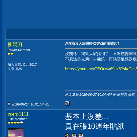
怎麼就沒人放5800X3DV2的測試呢？
柳彎刀
Power Member
沒關係，我幫大家找到了，不過感覺測試
不應該是先用打火機燒，再貼至散熱器底
加入日期: Oct 2017
https://youtu.be/GEOuwv69uz8?si=Ojc
文章: 528
此文章於 2026-06-27
10:04 AM
被 柳彎刀 編輯.
2026-06-27, 10:01 AM #
1
zorro1111
基本上沒差...
Elite Member
貴在張10週年貼紙