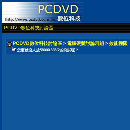
PCDVD數位科技討論區
PCDVD數位科技討論區
>
電腦硬體討論群組
>
效能極限
怎麼就沒人放5800X3DV2的測試呢？