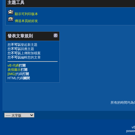
主題工具
顯示可列印版本
傳送本頁給好友
發表文章規則
您
不可以
發起新主題
您
不可以
回應主題
您
不可以
上傳附加檔案
您
不可以
編輯您的文章
vB 代碼
打開
表情圖示
打開
[IMG]
代碼
打開
HTML代碼
關閉
所有的時間均為G
vB
power