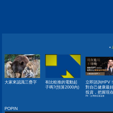
«
大家來認識三疊字
有比較推的電動起
立即諮詢HPV
子嗎?(預算2000內)
對自己健康最
投資，把握現
PR・台灣癌症基金會
嫌晚！
POPIN