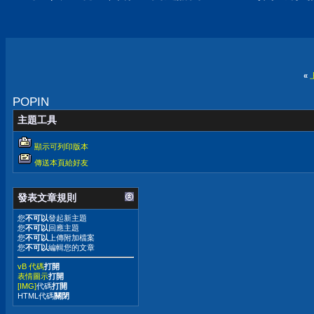
«
POPIN
主題工具
顯示可列印版本
傳送本頁給好友
發表文章規則
您
不可以
發起新主題
您
不可以
回應主題
您
不可以
上傳附加檔案
您
不可以
編輯您的文章
vB 代碼
打開
表情圖示
打開
[IMG]
代碼
打開
HTML代碼
關閉