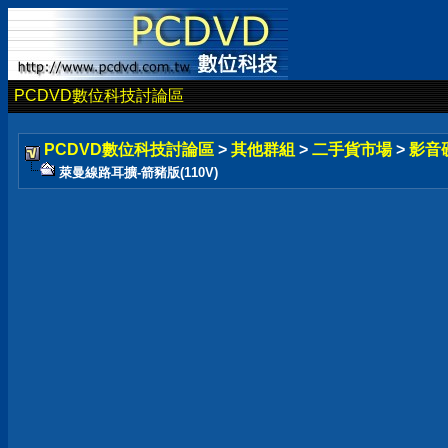
PCDVD數位科技討論區
PCDVD數位科技討論區
>
其他群組
>
二手貨市場
>
影音
萊曼線路耳擴-箭豬版(110V)