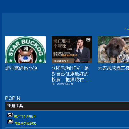
«
請推薦網路小說
立即諮詢HPV！是
大家來認識三
對自己健康最好的
投資，把握現在不
PR・台灣癌症基金會
嫌晚！
POPIN
主題工具
顯示可列印版本
傳送本頁給好友