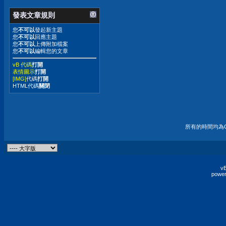
發表文章規則
您
不可以
發起新主題
您
不可以
回應主題
您
不可以
上傳附加檔案
您
不可以
編輯您的文章
vB 代碼
打開
表情圖示
打開
[IMG]
代碼
打開
HTML代碼
關閉
所有的時間均為G
vB
power