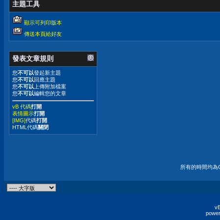
主題工具
顯示可列印版本
傳送本頁給好友
發表文章規則
您
不可以
發起新主題
您
不可以
回應主題
您
不可以
上傳附加檔案
您
不可以
編輯您的文章
vB 代碼
打開
表情圖示
打開
[IMG]
代碼
打開
HTML代碼
關閉
所有的時間均為G
vB
power