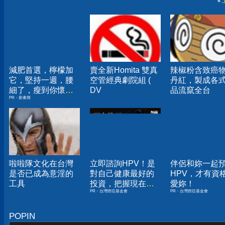
«
減肥首選，檸檬加
賣全新Homita 雙真
辣椒粉含致癌
它，堅持一週，腰
空管經典劇院組 (
丹紅，製成各
細了，瘦到你懷疑
DV
品流竄全台
PR・新素簡
人生
啦啦隊文化在台灣
立即諮詢HPV！是
伴侶和妳一起
是否已成為意淫的
對自己健康最好的
HPV，才有資
工具
投資，把握現在不
愛妳！
PR・台灣癌症基金會
PR・台灣癌症基金會
嫌晚！
POPIN