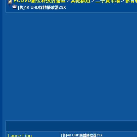
PCDVD數位科技討論區
>
其他群組
>
二手貨市場
>
影音
[售]4K UHD媒體播放器Z9X
Lance Liou
[售]4K UHD媒體播放器Z9X