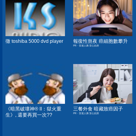
徵 toshiba 5000 dvd player
報復性熬夜 癌細胞數攀升
PR・安達人壽 安心抗癌
《暗黑破壞神® II：獄火重
三餐外食 暗藏致癌因子
PR・安達人壽 安心抗癌
生》, 還要再買一次??