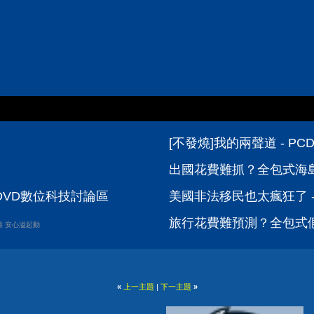
[不發燒]我的兩聲道 - P
出國花費難抓？全包式海島
 PCDVD數位科技討論區
美國非法移民也太瘋狂了 -
旅行花費難預測？全包式假
壽 安心溢起動
«
上一主題
|
下一主題
»