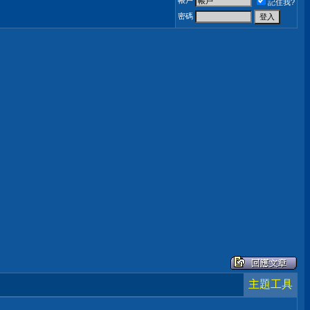
帳戶
記住我?
密碼
主題工具