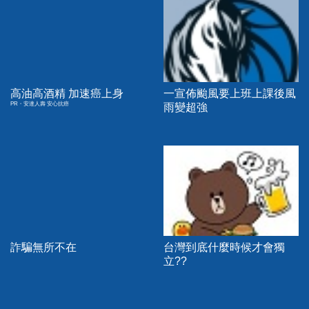
高油高酒精 加速癌上身
一宣佈颱風要上班上課後風
PR・安達人壽 安心抗癌
雨變超強
詐騙無所不在
台灣到底什麼時候才會獨
立??