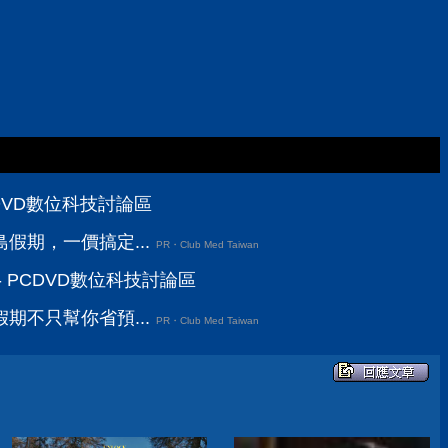
CDVD數位科技討論區
假期，一價搞定...
PR・Club Med Taiwan
 PCDVD數位科技討論區
期不只幫你省預...
PR・Club Med Taiwan