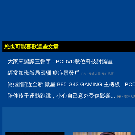
您也可能喜歡這些文章
大家來認識三疊字 - PCDVD數位科技討論區
經常加班飯局應酬 癌症暴發戶
PR・安達人壽 安心抗癌
[桃園售]近全新 微星 B85-G43 GAMING 主機板 -
陪伴孩子運動跑跳，小心自己意外受傷影響...
PR・安達人