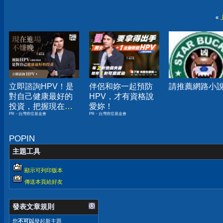
«
立即諮詢HPV！是
伴侶和妳一起預防
請推薦網路小
對自己健康最好的
HPV，才有資格說
投資，把握現在不
愛妳！
PR・台灣癌症基金會
PR・台灣癌症基金會
嫌晚！
POPIN
主題工具
顯示可列印版本
傳送本頁給好友
發表文章規則
您
不可以
發起新主題