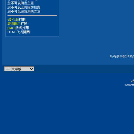
您
不可以
回應主題
您
不可以
上傳附加檔案
您
不可以
編輯您的文章
vB 代碼
打開
表情圖示
打開
[IMG]
代碼
打開
HTML代碼
關閉
所有的時間均為G
vB
power