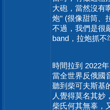
大砲，當然沒有啊.
炮" (很像甜筒
不過，我們是很嚴謹的
band，拉炮抓不
時間拉到 2022年
當全世界反俄國
聽到柴可夫斯基
人覺得莫名其妙
柴氏何其無辜，