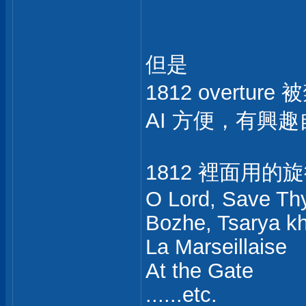
但是
1812 overtur
AI 方便，有興
1812 裡面用
O Lord, Save Th
Bozhe, Tsarya kh
La Marseillaise
At the Gate
......etc.