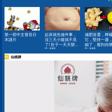
«
第一部中文發音日
起床就先做件事，
減肥首選，檸
本謎片
沒三天小腹就不見
它，堅持一週
了! 肚子一天天變
細了，瘦到你
PR・新素簡
PR・新素簡
小！
人生
仙桃牌
PR