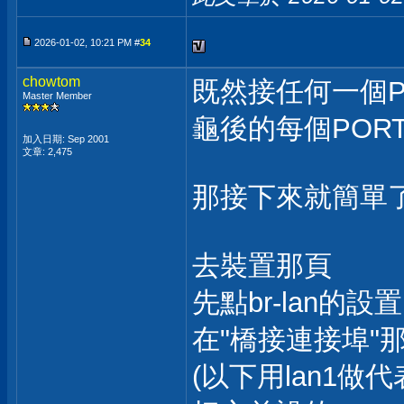
2026-01-02, 10:21 PM #
34
chowtom
既然接任何一個P
Master Member
龜後的每個POR
加入日期: Sep 2001
文章: 2,475
那接下來就簡單
去裝置那頁
先點br-lan的設置
在"橋接連接埠"
(以下用lan1做代