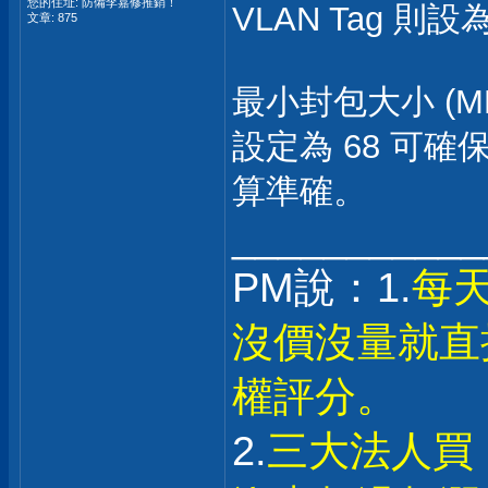
您的住址: 防備李嘉修推銷！
VLAN Tag 則設
文章: 875
最小封包大小 (MPU)
設定為 68 可
算準確。
___________
PM說：1.
每
沒價沒量就直
權評分。
2.
三大法人買