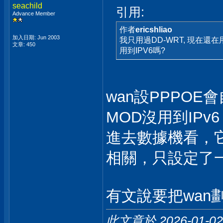
seachild
引用:
Advance Member
作者
ericshliao
加入日期: Jun 2003
我只用過DD-WRT, 現在還在用
文章: 450
用到IPV6嗎?
wan設PPPOE
MOD沒用到IPv6
進去數據機看，它的
相關，只設定了一些
有文說要把wan
此文章於 2026-01-0