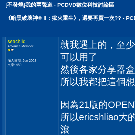
[不發燒]我的兩聲道 - PCDVD數位科技討論區
《暗黑破壞神® II：獄火重生》, 還要再買一次?? - 
seachild
就我遇上的，至少在
Advance Member
可以用了
加入日期: Jun 2003
文章: 450
然後各家分享器盒
所以我都把這個想
因為21版的OPENW
所以ericshl
滾