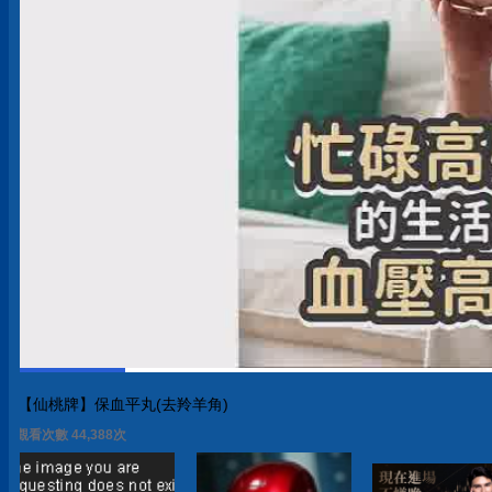
【仙桃牌】保血平丸(去羚羊角)
觀看次數 44,388次