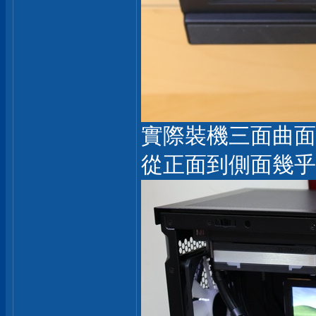
實際裝機三面曲面
從正面到側面幾乎