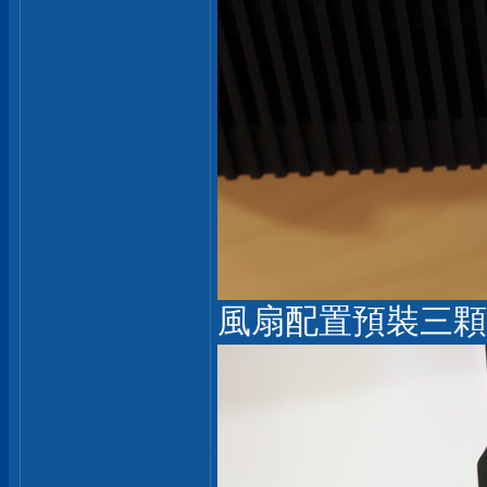
風扇配置預裝三顆 