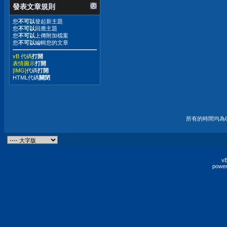
發表文章規則
您
不可以
發起新主題
您
不可以
回應主題
您
不可以
上傳附加檔案
您
不可以
編輯您的文章
vB 代碼
打開
表情圖示
打開
[IMG]
代碼
打開
HTML代碼
關閉
所有的時間均為G
vB
power