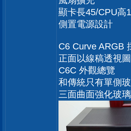
風扇擴充
顯卡長45/CPU高1
側置電源設計
C6 Curve A
正面以線稿透視圖
C6C 外觀總覽
和傳統只有單側玻
三面曲面強化玻璃