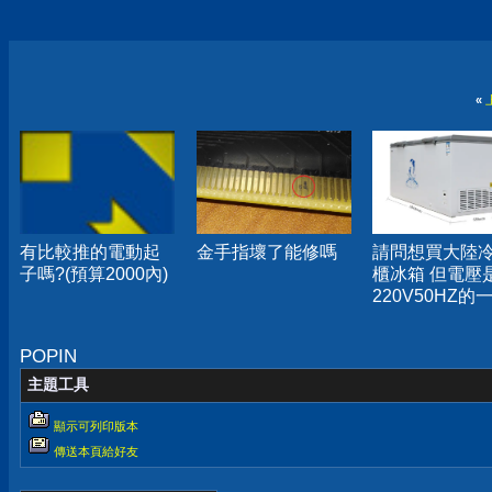
«
有比較推的電動起
金手指壞了能修嗎
請問想買大陸
子嗎?(預算2000內)
櫃冰箱 但電壓
220V50HZ的
問題
POPIN
主題工具
顯示可列印版本
傳送本頁給好友