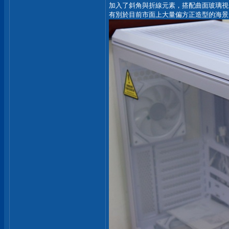
加入了斜角與折線元素，搭配曲面玻璃視
有別於目前市面上大量偏方正造型的海景