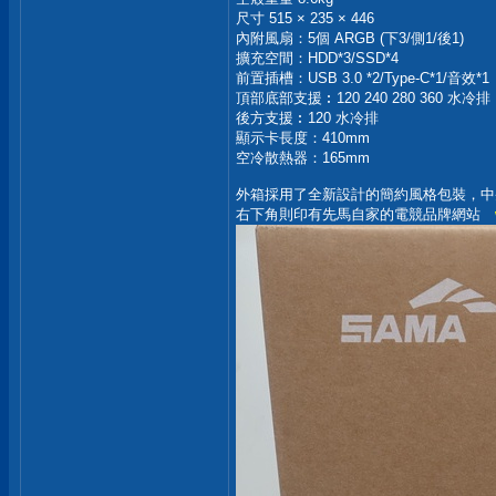
尺寸 515 × 235 × 446
內附風扇：5個 ARGB (下3/側1/後1)
擴充空間：HDD*3/SSD*4
前置插槽：USB 3.0 *2/Type-C*1/音效*1
頂部底部支援︰120 240 280 360 水冷排
後方支援︰120 水冷排
顯示卡長度：410mm
空冷散熱器：165mm
外箱採用了全新設計的簡約風格包裝，中央則貼
右下角則印有先馬自家的電競品牌網站