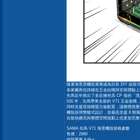
隨著海景房機殼逐漸成為目前 DIY 組
各家廠商也持續在五金結構與安裝體驗上
先馬近年推出了多款擁有高 CP 值的「
026 年，先馬帶來全新的 V71 五金
同時支援背插聯盟主板配置，讓整體視覺
機殼採用雙艙式設計，並最高支援 8 顆
在散熱擴充與整體空間規劃上也更加完整
SAMA 先馬 V71 海景機殼規格參數
售價：2990
空殼重量 8.6kg