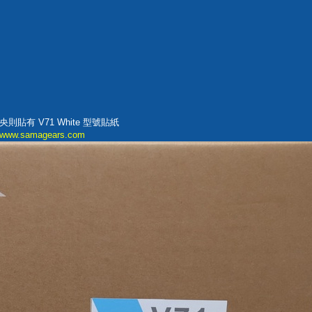
有 V71 White 型號貼紙
www.samagears.com