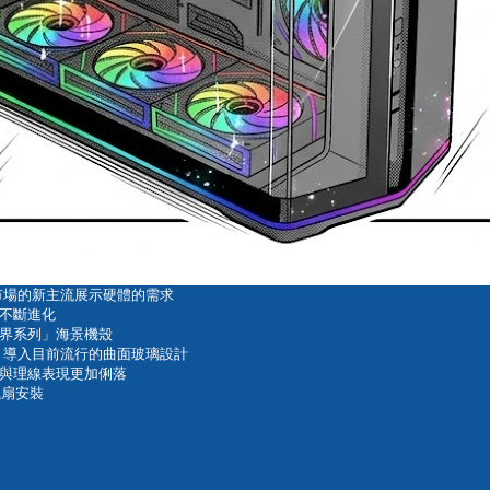
裝市場的新主流展示硬體的需求
不斷進化
境界系列」海景機殼
架構，導入目前流行的曲面玻璃設計
與理線表現更加俐落
風扇安裝