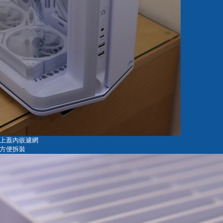
上蓋內嵌濾網
方便拆裝