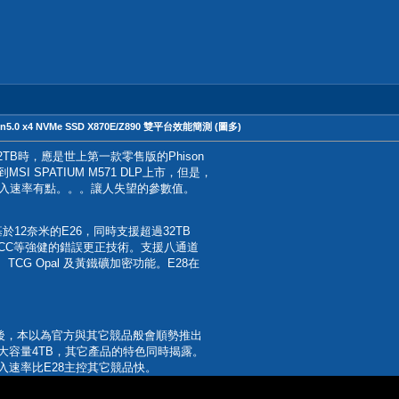
en5.0 x4 NVMe SSD X870E/Z890 雙平台效能簡測 (圖多)
T 2TB時，應是世上第一款零售版的Phison
I SPATIUM M571 DLP上市，但是，
續讀取及寫入速率有點。。。讓人失望的參數值。
12奈米的E26，同時支援超過32TB
 ECC等強健的錯誤更正技術。支援八通道
6、TCG Opal 及黃鐵礦加密功能。E28在
2TB版後，本以為官方與其它競品般會順勢推出
大容量4TB，其它產品的特色同時揭露。
入速率比E28主控其它競品快。