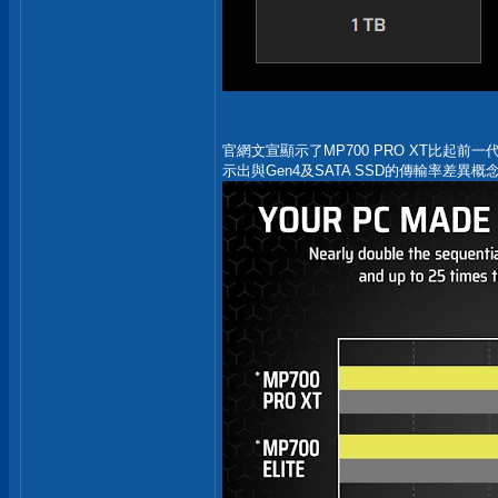
官網文宣顯示了MP700 PRO XT比起前一代採
示出與Gen4及SATA SSD的傳輸率差異概