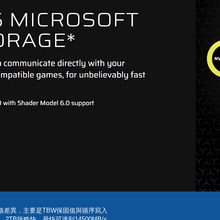
規格差異，主要是TBW保固值與循序寫入
，2TB版略快，最快可達到14500MB/s。