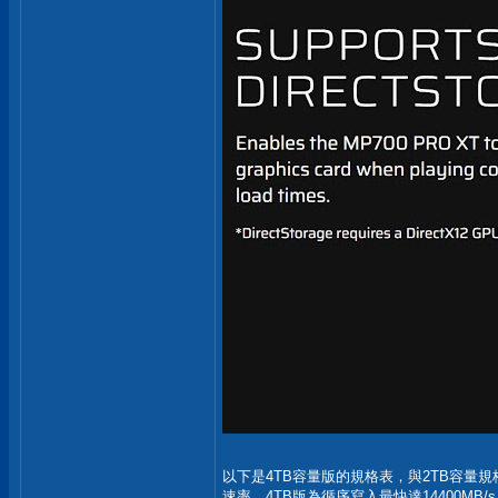
以下是4TB容量版的規格表，與2TB容量
速率，4TB版為循序寫入最快達14400MB/s