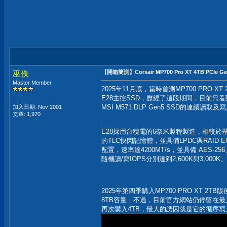
【開箱簡測】Corsair MP700 Pro XT 4TB PCIe G
巫佚
Master Member
2025年11月底，當時首測MP700 PRO X
E28主控SSD，歷經了這段期間，目前只看到MS
MSI M571 DLP Gen5 SSD的連
加入日期: Nov 2001
文章: 1,970
E28採用台積電的6奈米製程製造，相較於基於
的TLC快閃記憶體，並具備LPDC與RAID
配置，速率達4200MT/s，並具備 AES-25
隨機讀/寫IOPS分別達到2,600K與3,000K。
2025年第四季購入MP700 PRO XT 
8TB容量，不過，目前官方網站仍停留在最
再次購入4TB，最大的誘因就是它的循序寫