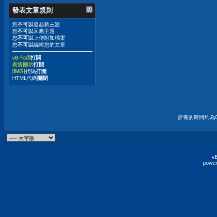
發表文章規則
您
不可以
發起新主題
您
不可以
回應主題
您
不可以
上傳附加檔案
您
不可以
編輯您的文章
vB 代碼
打開
表情圖示
打開
[IMG]
代碼
打開
HTML代碼
關閉
所有的時間均為G
vB
power