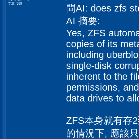
文章: 389
問AI: does zfs s
AI 摘要:
Yes, ZFS automat
copies of its met
including uberblo
single-disk corru
inherent to the fi
permissions, and 
data drives to all
ZFS本身就有存2
的情況下, 應該只