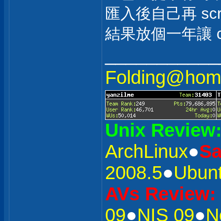
匯入後自己再 scr
結果放個一年讓 c
___________
Folding@h
Unix Review
ArchLinux
●
S
2008.5
●
Ubunt
AVs Review:
09
●
NIS 09
●
N