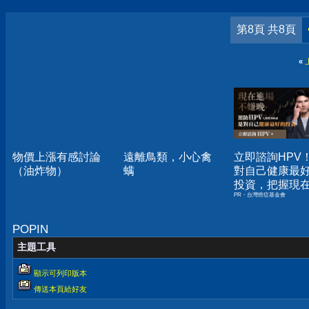
第8頁 共8頁
«
物價上漲有感討論
遠離鳥類，小心禽
立即諮詢HPV
（油炸物）
螨
對自己健康最
投資，把握現
PR・台灣癌症基金會
嫌晚！
POPIN
主題工具
顯示可列印版本
傳送本頁給好友