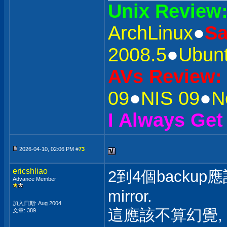
Unix Review
ArchLinux
●
S
2008.5
●
Ubunt
AVs Review:
09
●
NIS 09
●
N
I Always Get
2026-04-10, 02:06 PM #
73
ericshliao
2到4個backu
Advance Member
mirror.
加入日期: Aug 2004
這應該不算幻覺,
文章: 389