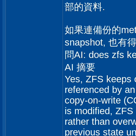
部的資料.
如果連備份的met
snapshot, 也有
問AI: does zfs k
AI 摘要
Yes, ZFS keeps o
referenced by an
copy-on-write (C
is modified, ZFS
rather than overw
previous state un