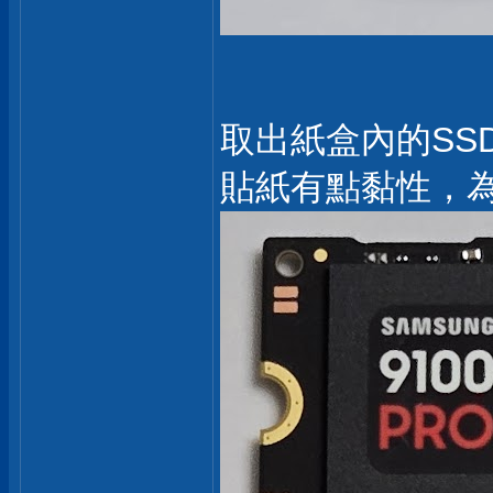
取出紙盒內的SS
貼紙有點黏性，