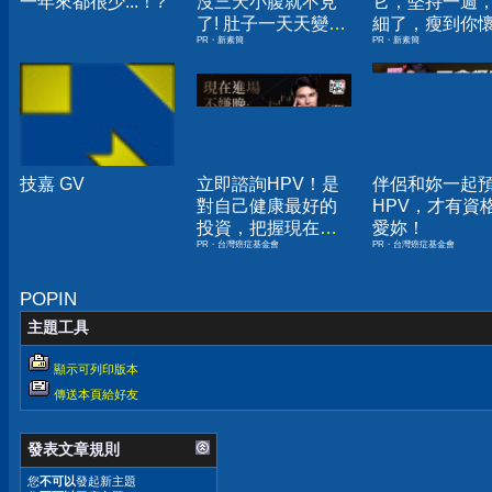
一年來都很少...！?
沒三天小腹就不見
它，堅持一週
了! 肚子一天天變
細了，瘦到你
PR・新素簡
PR・新素簡
小！
人生
技嘉 GV
立即諮詢HPV！是
伴侶和妳一起
對自己健康最好的
HPV，才有資
投資，把握現在不
愛妳！
PR・台灣癌症基金會
PR・台灣癌症基金會
嫌晚！
POPIN
主題工具
顯示可列印版本
傳送本頁給好友
發表文章規則
您
不可以
發起新主題