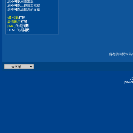
您
不可以
回應主題
您
不可以
上傳附加檔案
您
不可以
編輯您的文章
vB 代碼
打開
表情圖示
打開
[IMG]
代碼
打開
HTML代碼
關閉
所有的時間均為G
vB
power