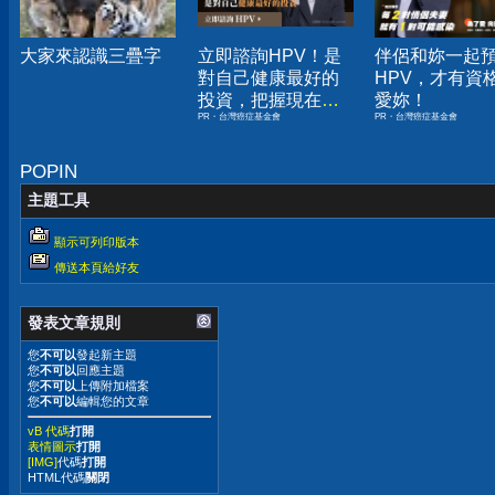
大家來認識三疊字
立即諮詢HPV！是
伴侶和妳一起
對自己健康最好的
HPV，才有資
投資，把握現在不
愛妳！
PR・台灣癌症基金會
PR・台灣癌症基金會
嫌晚！
POPIN
主題工具
顯示可列印版本
傳送本頁給好友
發表文章規則
您
不可以
發起新主題
您
不可以
回應主題
您
不可以
上傳附加檔案
您
不可以
編輯您的文章
vB 代碼
打開
表情圖示
打開
[IMG]
代碼
打開
HTML代碼
關閉