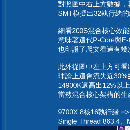
對照圖中右上方數據，其
SMT模擬出32執行緒
細看200S混合核心效能：2
意味著這代P-Core與E-
也印證了爬文看過有幾
此外從圖中左上方可看出，
理論上這會流失近30%的
14900K還高出12%以
當然混合核心架構的生
9700X 8核16執行緒 =>
Single Thread 863.4、M