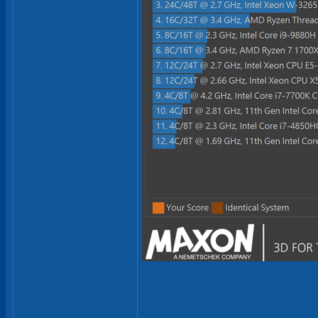
______________