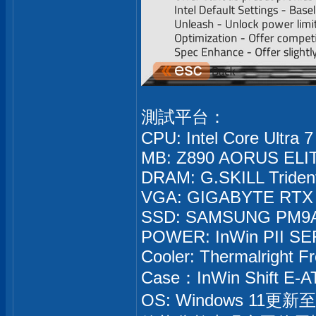
測試平台：
CPU: Intel Core Ultra
MB: Z890 AORUS ELIT
DRAM: G.SKILL Tride
VGA: GIGABYTE RTX 
SSD: SAMSUNG PM9A
POWER: InWin PII SE
Cooler: Thermalright 
Case：InWin Shift E-A
OS: Windows 11更新