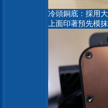
冷頭銅底：採用大
上面印著預先模抹散