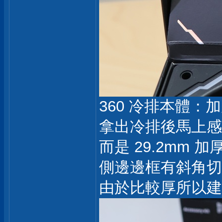
360 冷排本體：加
拿出冷排後馬上感覺
而是 29.2mm
側邊邊框有斜角切線
由於比較厚所以建