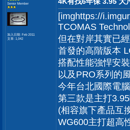
4K有找6年保 3.95 大
Senior Member
[imghttps://i.img
TCOMAS Tec
加入日期: Feb 2011
但在對岸其實已經
文章: 1,042
首發的高階版本 LG7
搭配性能強悍安裝便
以及PRO系列的
今年台北國際電腦
第三款是主打3.9
(相容旗下產品互換
WG600主打超高