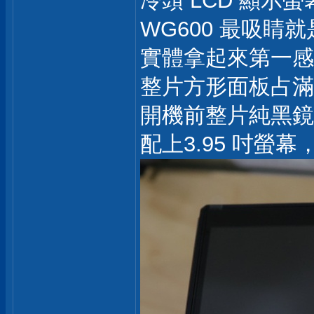
冷頭 LCD 顯示螢
WG600 最吸睛就是
實體拿起來第一感
整片方形面板占滿
開機前整片純黑鏡
配上3.95 吋