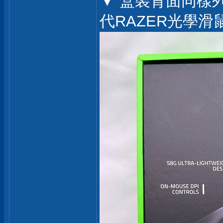
▼ 盒裝背面同樣列
代RAZER光學滑