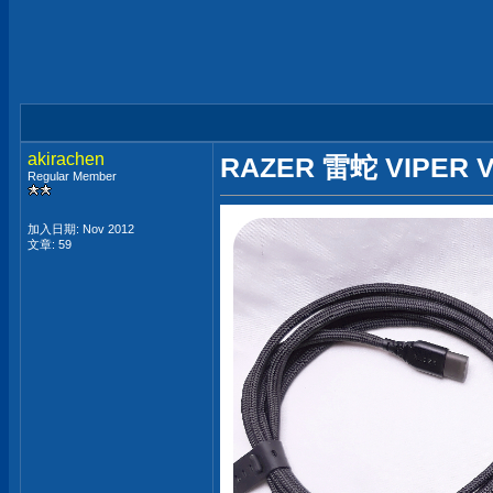
akirachen
RAZER 雷蛇 VIPER 
Regular Member
加入日期: Nov 2012
文章: 59