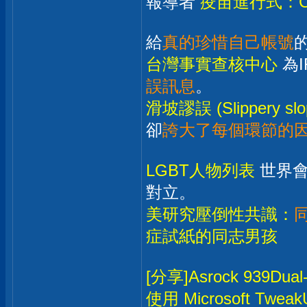
報導者
疫苗進行式：C
給
真的珍惜自己帳號
台灣事實查核中心
為I
誤訊息
。
滑坡謬誤 (Slippery slo
卻
誇大了每個環節的
LGBT人物列表
世界會
對立。
美研究壓倒性共識：
症試紙的同志男孩
[分享]Asrock 939Du
使用 Microsoft TweakU