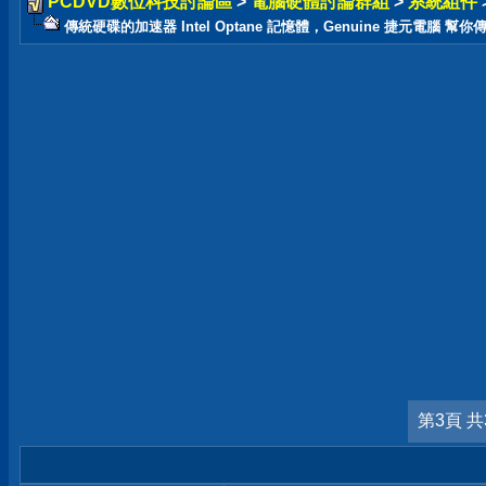
PCDVD數位科技討論區
>
電腦硬體討論群組
>
系統組件
傳統硬碟的加速器 Intel Optane 記憶體，Genuine 捷元電腦 幫你
第3頁 共