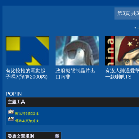
第3頁 共
«
有比較推的電動起
政府擬限制晶片出
有沒人聽過愛
子嗎?(預算2000內)
口南非
一款喇叭TS
POPIN
主題工具
顯示可列印版本
傳送本頁給好友
發表文章規則