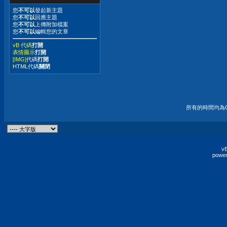
您
不可以
發起新主題
您
不可以
回應主題
您
不可以
上傳附加檔案
您
不可以
編輯您的文章
vB 代碼
打開
表情圖示
打開
[IMG]
代碼
打開
HTML代碼
關閉
所有的時間均為G
vB
power