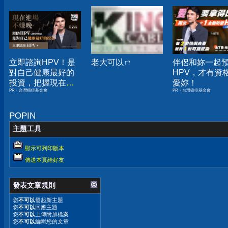
立即諮詢HPV！是
老大可以ㄇ
伴侶和妳一起
對自己健康最好的
HPV，才有資
投資，把握現在不
愛妳！
PR・台灣癌症基金會
PR・台灣癌症基金會
嫌晚！
POPIN
主題工具
顯示可列印版本
傳送本頁給好友
發表文章規則
您
不可以
發起新主題
您
不可以
回應主題
您
不可以
上傳附加檔案
您
不可以
編輯您的文章