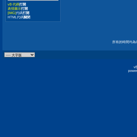
vB 代碼
打開
表情圖示
打開
[IMG]
代碼
打開
HTML代碼
關閉
所有的時間均為G
vB
power