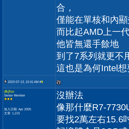
合，
僅能在單核和內顯效
而比起AMD上一
他皆無還手餘地
到了7系列就更不
這也是為何Inte
2023-07-13, 10:41 AM #
9
dkjfso
沒辦法
Senior Member
像那什麼R7-7730
加入日期: Apr 2005
文章: 1,215
要找2萬左右15.6