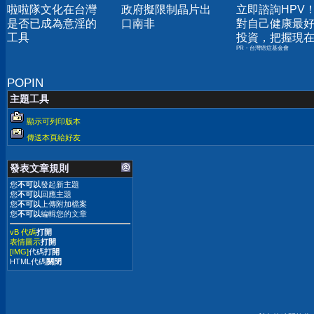
啦啦隊文化在台灣
政府擬限制晶片出
立即諮詢HPV
是否已成為意淫的
口南非
對自己健康最
工具
投資，把握現
PR・台灣癌症基金會
嫌晚！
POPIN
主題工具
顯示可列印版本
傳送本頁給好友
發表文章規則
您
不可以
發起新主題
您
不可以
回應主題
您
不可以
上傳附加檔案
您
不可以
編輯您的文章
vB 代碼
打開
表情圖示
打開
[IMG]
代碼
打開
HTML代碼
關閉