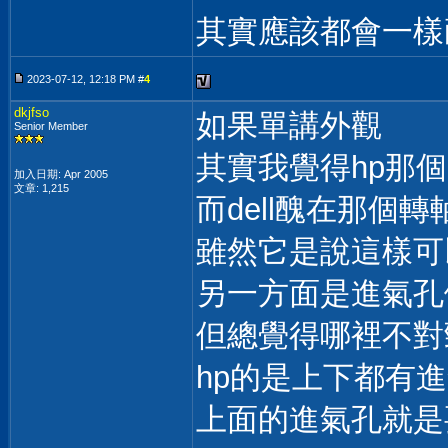
其實應該都會一樣耐
2023-07-12, 12:18 PM #
4
dkjfso
如果單講外觀
Senior Member
其實我覺得hp那個
加入日期: Apr 2005
文章: 1,215
而dell醜在那個轉
雖然它是說這樣可
另一方面是進氣孔
但總覺得哪裡不對
hp的是上下都有
上面的進氣孔就是要