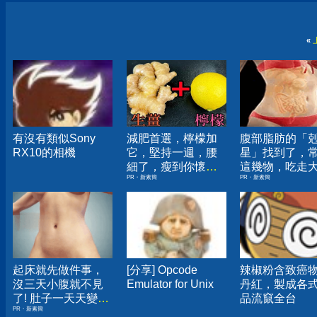
«
有沒有類似Sony
減肥首選，檸檬加
腹部脂肪的「
RX10的相機
它，堅持一週，腰
星」找到了，
細了，瘦到你懷疑
這幾物，吃走
PR・新素簡
PR・新素簡
人生
囊，瘦出小蠻
起床就先做件事，
[分享] Opcode
辣椒粉含致癌
沒三天小腹就不見
Emulator for Unix
丹紅，製成各
了! 肚子一天天變
品流竄全台
PR・新素簡
小！