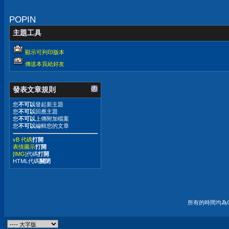
POPIN
主題工具
顯示可列印版本
傳送本頁給好友
發表文章規則
您
不可以
發起新主題
您
不可以
回應主題
您
不可以
上傳附加檔案
您
不可以
編輯您的文章
vB 代碼
打開
表情圖示
打開
[IMG]
代碼
打開
HTML代碼
關閉
所有的時間均為G