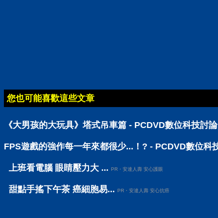
您也可能喜歡這些文章
《大男孩的大玩具》塔式吊車篇 - PCDVD數位科技討
FPS遊戲的強作每一年來都很少...！? - PCDVD數位
上班看電腦 眼睛壓力大 ...
PR・安達人壽 安心護眼
甜點手搖下午茶 癌細胞易...
PR・安達人壽 安心抗癌