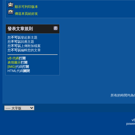
顯示可列印版本
傳送本頁給好友
發表文章規則
您
不可以
發起新主題
您
不可以
回應主題
您
不可以
上傳附加檔案
您
不可以
編輯您的文章
vB 代碼
打開
表情圖示
打開
[IMG]
代碼
打開
HTML代碼
關閉
所有的時間均為G
vB
power