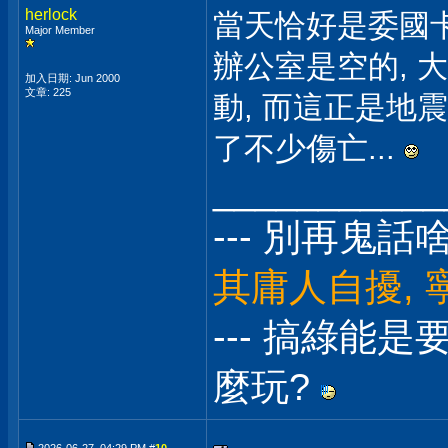
herlock
當天恰好是委國卡
Major Member
辦公室是空的, 
加入日期: Jun 2000
文章: 225
動, 而這正是地
了不少傷亡...
___________
--- 別再鬼話
其庸人自擾, 
--- 搞綠能
麼玩?