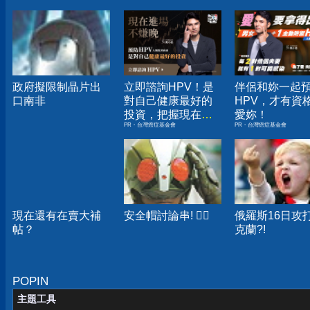
政府擬限制晶片出
立即諮詢HPV！是
伴侶和妳一起
口南非
對自己健康最好的
HPV，才有資
投資，把握現在不
愛妳！
PR・台灣癌症基金會
PR・台灣癌症基金會
嫌晚！
現在還有在賣大補
安全帽討論串! ‍
俄羅斯16日攻
帖？
克蘭?!
POPIN
主題工具