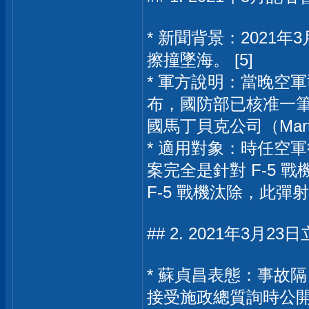
* 新聞背景：2021年
擦撞墜海。 [5]
* 軍方說明：當晚空
布，國防部已核准一筆
國馬丁貝克公司（Marti
* 適用對象：時任空
案完全是針對 F-5
F-5 戰機汰除，此彈
## 2. 2021年3
* 蘇貞昌表態：事故
接受施政總質詢時公開