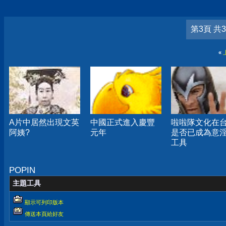
第3頁 共
«
A片中居然出現文英
中國正式進入慶豐
啦啦隊文化在
阿姨?
元年
是否已成為意
工具
POPIN
主題工具
顯示可列印版本
傳送本頁給好友