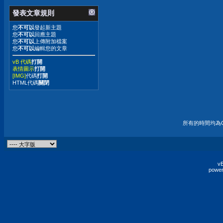
發表文章規則
您
不可以
發起新主題
您
不可以
回應主題
您
不可以
上傳附加檔案
您
不可以
編輯您的文章
vB 代碼
打開
表情圖示
打開
[IMG]
代碼
打開
HTML代碼
關閉
所有的時間均為G
vB
power