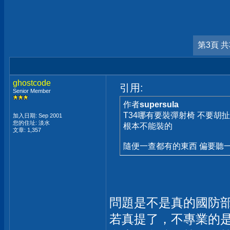
第3頁 共
ghostcode
引用:
Senior Member
作者
supersula
T34哪有要裝彈射椅 不要胡
加入日期: Sep 2001
您的住址: 淡水
根本不能裝的
文章: 1,357
隨便一查都有的東西 偏要聽
問題是不是真的國防
若真提了，不專業的