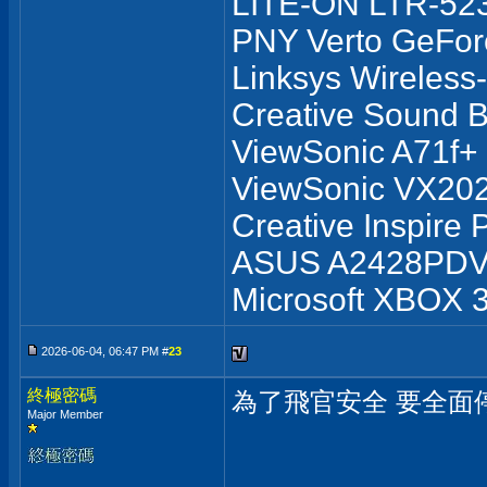
LITE-ON LTR-52
PNY Verto GeFo
Linksys Wireless
Creative Sound B
ViewSonic A71f+
ViewSonic VX2
Creative Inspire
ASUS A2428PD
Microsoft XBOX 
2026-06-04, 06:47 PM #
23
終極密碼
為了飛官安全 要全面停
Major Member