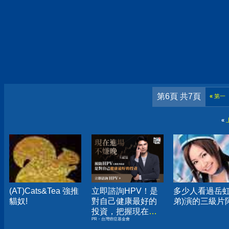
第6頁 共7頁
«
第一
«
(AT)Cats&Tea 強推
立即諮詢HPV！是
多少人看過岳虹
貓奴!
對自己健康最好的
弟)演的三級片阿
投資，把握現在不
PR・台灣癌症基金會
嫌晚！