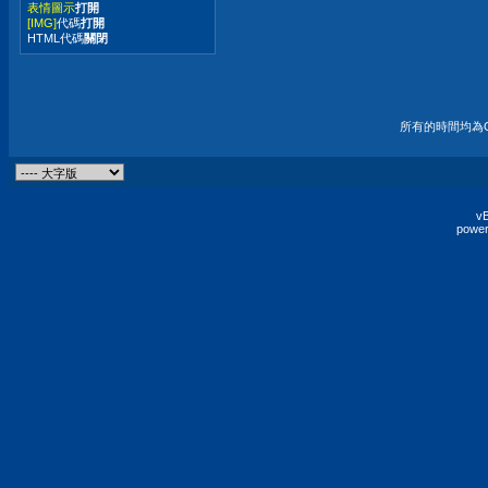
表情圖示
打開
[IMG]
代碼
打開
HTML代碼
關閉
所有的時間均為G
vB
power