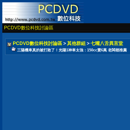
PCDVD數位科技討論區
PCDVD數位科技討論區
>
其他群組
>
七嘴八舌異言堂
三陽機車真的被打敗了！光陽1神車太強：150cc賣6萬 老闆都推薦