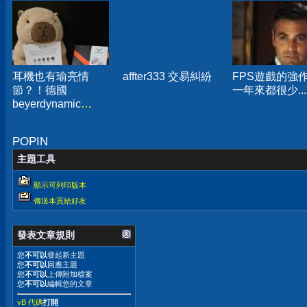
耳機也有瑜亮情
affter333 交易糾紛
FPS遊戲的強
節？！德國
一年來都很少...
beyerdynamic
AMIRON 300旗艦
真無線藍牙耳機開
POPIN
箱分享
主題工具
顯示可列印版本
傳送本頁給好友
發表文章規則
您
不可以
發起新主題
您
不可以
回應主題
您
不可以
上傳附加檔案
您
不可以
編輯您的文章
vB 代碼
打開