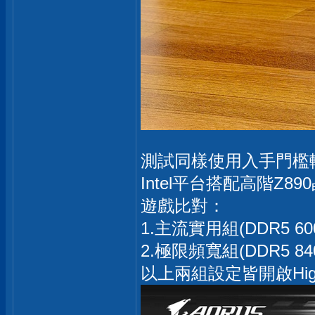
測試同樣使用入手門檻較低的
Intel平台搭配高階Z8
遊戲比對：
1.主流實用組(DDR5 60
2.極限頻寬組(DDR5 84
以上兩組設定皆開啟High 