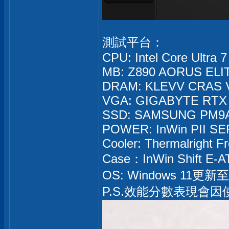
測試平台：
CPU: Intel Core Ultra
MB: Z890 AORUS ELIT
DRAM: KLEVV CRAS V
VGA: GIGABYTE RTX 
SSD: SAMSUNG PM9A
POWER: InWin PII SE
Cooler: Thermalright 
Case：InWin Shift E-A
OS: Windows 11更新
P.S.效能分數表現會