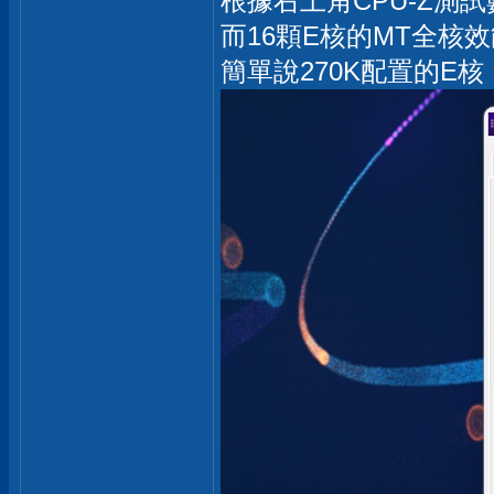
根據右上角CPU-Z測試數
而16顆E核的MT全核效能
簡單說270K配置的E