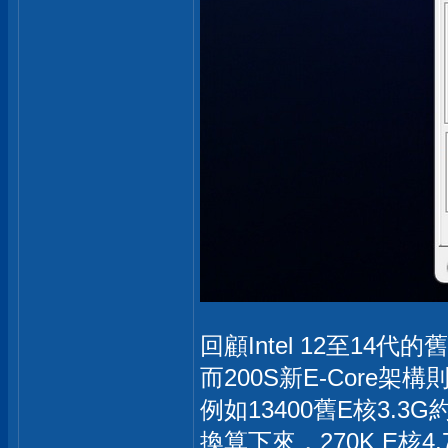
回顧Intel 12至14代
而200S新E-Core架
例如13400舊E核3.3G
換算下來，270K E核4.7