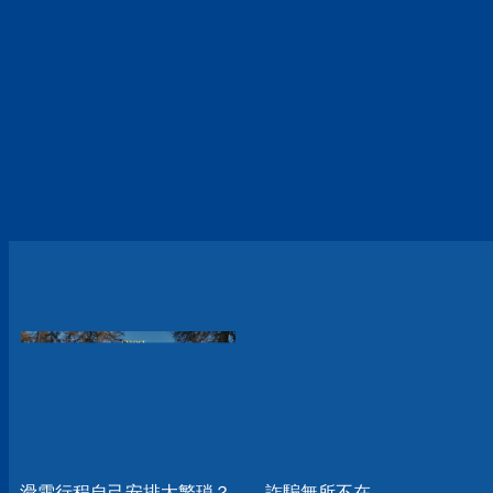
滑雪行程自己安排太繁瑣？
詐騙無所不在