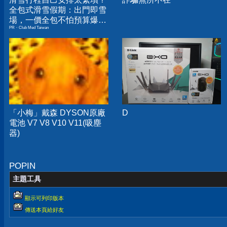
全包式滑雪假期：出門即雪
場，一價全包不怕預算爆
PR・Club Med Taiwan
表！
「小梅」戴森 DYSON原廠
D
電池 V7 V8 V10 V11(吸塵
器)
POPIN
主題工具
顯示可列印版本
傳送本頁給好友