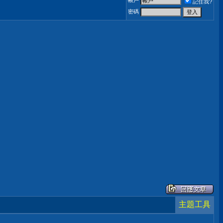
帳戶
記住我?
密碼
主題工具