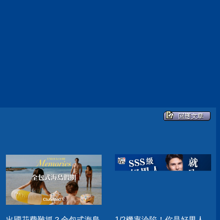
出國花費難抓？全包式海島
1/2機率淪陷！你是好男人