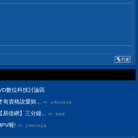
PCDVD數位科技討論區
有資格說愛妳...
PR・台灣癌症基金會
易借網】三分鐘...
PR・易借網
PV喔!
PR・台灣癌症基金會