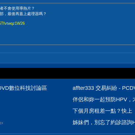
者不會使用導熱片？
部，最後再蓋上處理器嗎？
-5Tfvtwqz1W26
- PCDVD數位科技討論區
affter333 交易糾紛 - 
伴侶和妳一起預防HPV，才
下個月房租差一點？快上【
姊妹們，別忘了約診諮詢H
波X