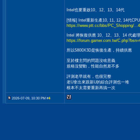
Intel也要重啟10、12、13、14代
[情報] Intel重新生產10, 11, 12, 14代CPU
https://www.ptt.cc/bbs/PC_Shopping/...
Intel 將恢復供應 10、12、13、14 代處
https://forum.gamer.com.tw/C.php?bs
所以5800X3D是恢復生產，持續供應
至於樓主問的問題沒啥意義
規格沒變動，性能自然差不多
評測老早就有，也很完整
老U拿出來跟新U的綜合評測也一堆
根本不太需要重新再搞一次
2026-07-09, 10:30 PM #
4