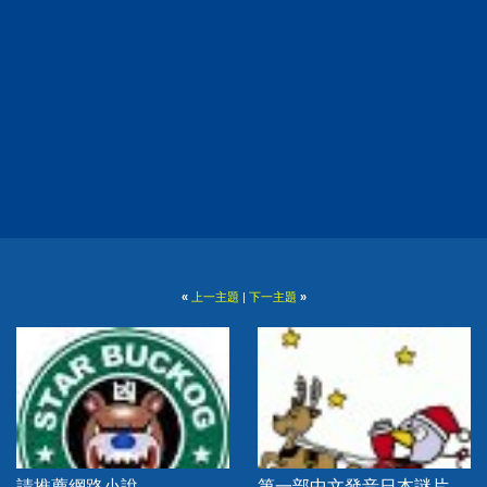
«
上一主題
|
下一主題
»
請推薦網路小說
第一部中文發音日本謎片