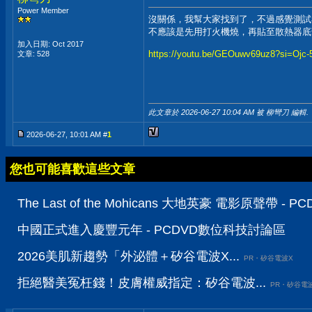
Power Member
沒關係，我幫大家找到了，不過感覺測試
不應該是先用打火機燒，再貼至散熱器底
加入日期: Oct 2017
https://youtu.be/GEOuwv69uz8?si=Ojc
文章: 528
此文章於 2026-06-27
10:04 AM
被 柳彎刀 編輯.
2026-06-27, 10:01 AM #
1
您也可能喜歡這些文章
The Last of the Mohicans 大地英豪 電影原聲帶 
中國正式進入慶豐元年 - PCDVD數位科技討論區
2026美肌新趨勢「外泌體＋矽谷電波X...
PR・矽谷電波X
拒絕醫美冤枉錢！皮膚權威指定：矽谷電波...
PR・矽谷電