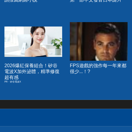
2026爆紅保養組合！矽谷
FPS遊戲的強作每一年來都
電波X加外泌體，精準修復
很少...！?
超有感
PR・矽谷電波X