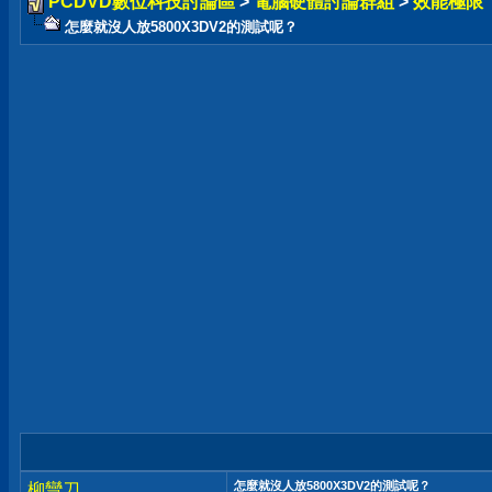
PCDVD數位科技討論區
>
電腦硬體討論群組
>
效能極限
怎麼就沒人放5800X3DV2的測試呢？
怎麼就沒人放5800X3DV2的測試呢？
柳彎刀