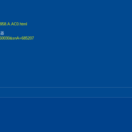
4958.A.AC0.html
理器
n=60030&snA=685207