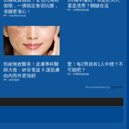
假期，一價搞定食宿玩樂，
還是渣男？關鍵在這
PR・台灣癌症基金會
省錢更省心！
PR・Club Med Taiwan
拒絕無效醫美！皮膚專科醫
驚！每2男就有1人中標？不
師大推：矽谷電波 X 讓肌膚
可能吧？
PR・台灣癌症基金會
由內而外更強韌
PR・矽谷電波X
Recommended by