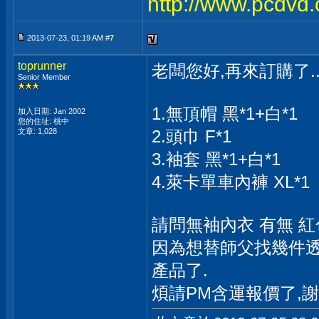
http://www.pcdvd
2013-07-23, 01:19 AM #
7
toprunner
老闆您好,再來訂購了..
Senior Member
1.無頂帽 黑*1+白*1
加入日期: Jan 2002
您的住址: 桃中
文章: 1,028
2.頭巾 F*1
3.袖套 黑*1+白*1
4.萊卡單車內褲 XL*1
請問無袖內衣 有無 紅
因為想替師父找幾件透
產品了.
煩請PM含運報價了,謝