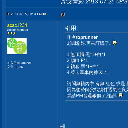
此文章於 2013-07-25
08:
2013-07-25, 08:31 PM #
8
acac1234
引用:
Senior Member
作者
toprunner
老闆您好,再來訂購了...
1.無頂帽 黑*1+白*1
2.頭巾 F*1
加入日期: Jul 2011
3.袖套 黑*1+白*1
文章: 1,236
4.萊卡單車內褲 XL*1
請問無袖內衣 有無 紅色 或是
因為想替師父找幾件透氣性良好的
煩請PM含運報價了,謝謝.
Hi,