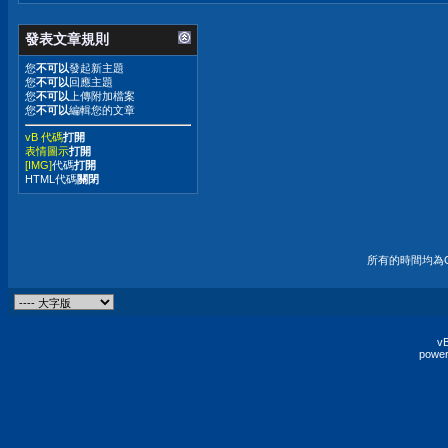
發表文章規則
您
不可以
發起新主題
您
不可以
回應主題
您
不可以
上傳附加檔案
您
不可以
編輯您的文章
vB 代碼
打開
表情圖示
打開
[IMG]
代碼
打開
HTML代碼
關閉
所有的時間均為G
vB
power