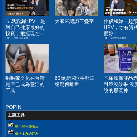
立即諮詢HPV！是
大家來認識三疊字
伴侶和妳一起
對自己健康最好的
HPV，才有資
投資，把握現在不
愛妳！
PR・台灣癌症基金會
PR・台灣癌症基金會
嫌晚！
啦啦隊文化在台灣
60歲資深歌手鄭華
吃痛風保健品
是否已成為意淫的
娟驚傳離世
對策沒效果 沒
工具
說的那麼神
POPIN
主題工具
顯示可列印版本
傳送本頁給好友