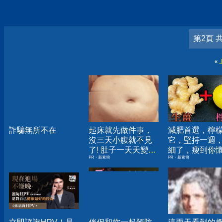
第2頁 
«
詐騙無所不在
起床就先做件事，
減肥首選，檸
沒三天小腹就不見
它，堅持一週
了! 肚子一天天變
細了，瘦到你
PR・新素簡
PR・新素簡
小！
人生