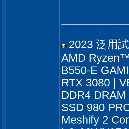
___________
2023 泛用
AMD Ryzen™ 
B550-E GAM
RTX 3080 |
DDR4 DRAM 
SSD 980 PRO
Meshify 2 Com