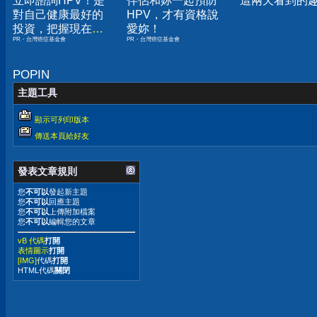
立即諮詢HPV！是
伴侶和妳一起預防
這兩天看到的
對自己健康最好的
HPV，才有資格說
投資，把握現在不
愛妳！
PR・台灣癌症基金會
PR・台灣癌症基金會
嫌晚！
POPIN
主題工具
顯示可列印版本
傳送本頁給好友
發表文章規則
您
不可以
發起新主題
您
不可以
回應主題
您
不可以
上傳附加檔案
您
不可以
編輯您的文章
vB 代碼
打開
表情圖示
打開
[IMG]
代碼
打開
HTML代碼
關閉