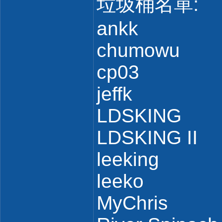
垃圾桶名單:
ankk
chumowu
cp03
jeffk
LDSKING
LDSKING II
leeking
leeko
MyChris