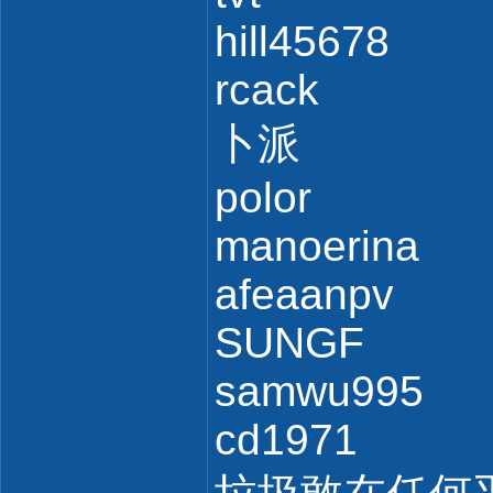
hill45678
rcack
卜派
polor
manoerina
afeaanpv
SUNGF
samwu995
cd1971