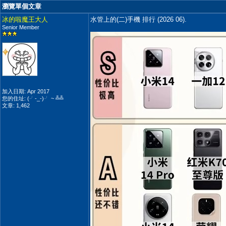
瀏覽單個文章
冰的啦魔王大人
水管上的(二)手機 排行 (2026 06).
Senior Member
加入日期: Apr 2017
您的住址: (╯-_-)╯ ~ ╩╩
文章: 1,462