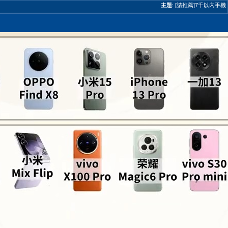
主題
:
[請推薦]7千以內手機