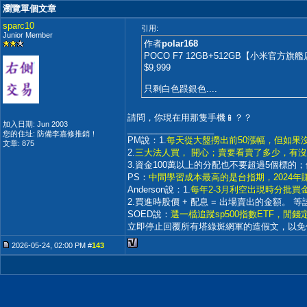
瀏覽單個文章
sparc10
引用:
Junior Member
作者
polar168
POCO F7 12GB+512GB【小米官方旗艦店】
$9,999
只剩白色跟銀色....
請問，你現在用那隻手機📱？？
加入日期: Jun 2003
__________________
您的住址: 防備李嘉修推銷！
PM說：1.
每天從大盤撈出前50漲幅，但如果
文章: 875
2.
三大法人買， 開心；賣要看賣了多少，有沒
3.資金100萬以上的分配也不要超過5個標
PS：
中間學習成本最高的是台指期，2024年
Anderson說：1.
每年2-3月利空出現時分批
2.買進時股價 + 配息 = 出場賣出的金額。 
SOED說：
選一檔追蹤sp500指數ETF，閒
立即停止回覆所有塔綠斑網軍的造假文，以免
2026-05-24, 02:00 PM #
143