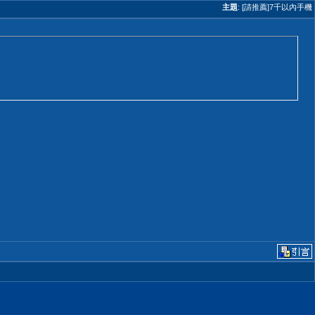
主題
:
[請推薦]7千以內手機