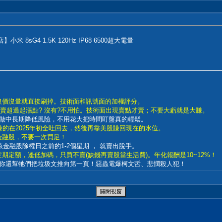
小米 8sG4 1.5K 120Hz IP68 6500超大電量
沒價沒量就直接刷掉。技術面和訊號面的加權評分。
賣超過起漲點? 沒有?不用怕。技術面出現賣點才賣；不要大虧就是大賺。
的；做中長期降低風險，不用花大把時間盯盤真的輕鬆。
賺的在2025年初全吐回去，然後再靠美股賺回現在的水位。
買金融股，不要一次買足！
等該金融股除權日之前的1-2個星期 ， 就賣出脫手。
錢定期定額，逢低加碼，只買不賣(缺錢再賣股當生活費)。年化報酬是10~12%！
你還幫牠們把垃圾文推向第一頁！惡蟲電爆柯文哲、悲憫殺人犯！