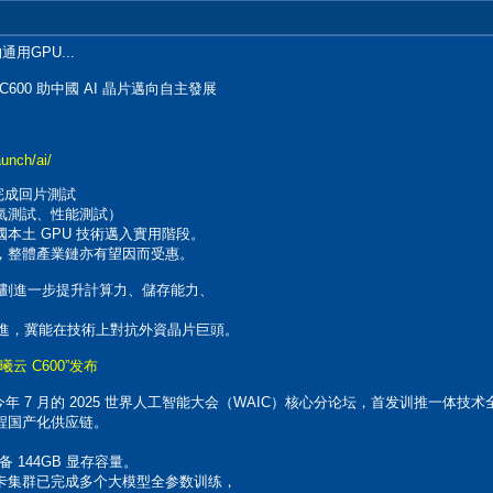
用GPU...
600 助中國 AI 晶片邁向自主發展
aunch/ai/
完成回片測試
氣測試、性能測試）
本土 GPU 技術邁入實用階段。
，整體產業鏈亦有望因而受惠。
，計劃進一步提升計算力、儲存能力、
格水準邁進，冀能在技術上對抗外資晶片巨頭。
云 C600”发布
今年 7 月的 2025 世界人工智能大会（WAIC）核心分论坛，首发训推一体技
程国产化供应链。
备 144GB 显存容量。
卡集群已完成多个大模型全参数训练，