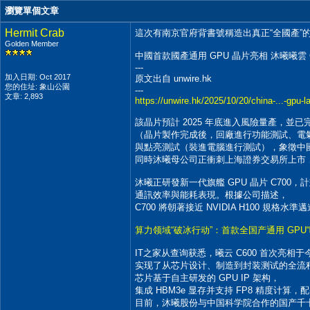
瀏覽單個文章
Hermit Crab
這次有南京官府背書號稱造出真正“全國產”的通
Golden Member
中國首款國產通用 GPU 晶片亮相 沐曦曦雲 C
---
加入日期: Oct 2017
原文出自 unwire.hk
您的住址: 象山公園
---
文章: 2,893
https://unwire.hk/2025/10/20/china-...-gpu-l
該晶片預計 2025 年底進入風險量產，並已
（晶片製作完成後，回廠進行功能測試、電
與點亮測試（裝進電腦進行測試），象徵中國
同時沐曦母公司正衝刺上海證券交易所上市
沐曦正研發新一代旗艦 GPU 晶片 C700
通訊效率與能耗表現。根據公司描述，
C700 將朝著接近 NVIDIA H100 規
算力领域“破冰行动”：首款全国产通用 GPU“曦
IT之家从查询获悉，曦云 C600 首次亮相于
实现了从芯片设计、制造到封装测试的全流
芯片基于自主研发的 GPU IP 架构，
集成 HBM3e 显存并支持 FP8 精度计算，配
目前，沐曦股份与中国科学院合作的国产千