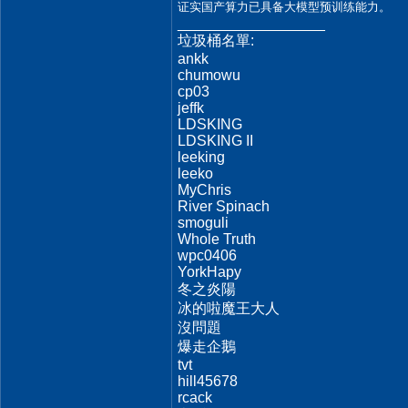
证实国产算力已具备大模型预训练能力。
__________________
垃圾桶名單:
ankk
chumowu
cp03
jeffk
LDSKING
LDSKING II
leeking
leeko
MyChris
River Spinach
smoguli
Whole Truth
wpc0406
YorkHapy
冬之炎陽
冰的啦魔王大人
沒問題
爆走企鵝
tvt
hill45678
rcack