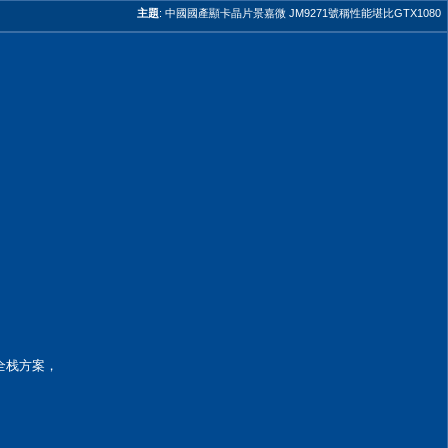
主題
:
中國國產顯卡晶片景嘉微 JM9271號稱性能堪比GTX1080
术全栈方案，