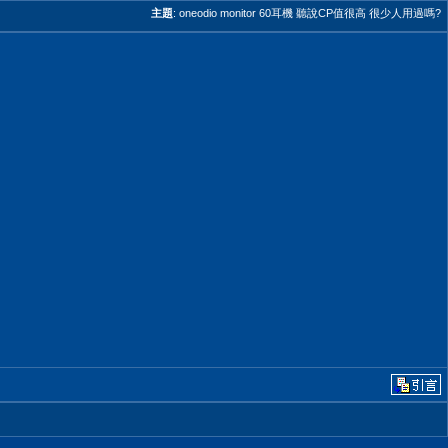
主題
:
oneodio monitor 60耳機 聽說CP值很高 很少人用過嗎?