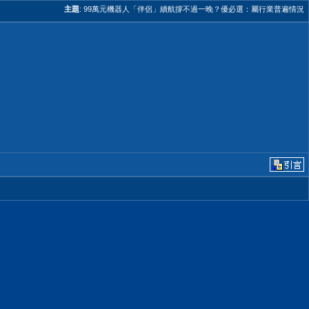
主題
:
99萬元機器人「伴侶」續航撐不過一晚？優必選：屬行業普遍情況