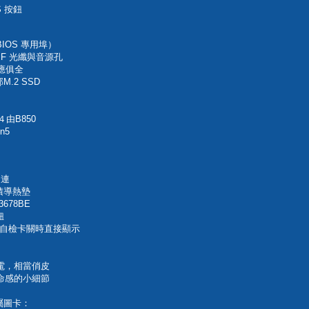
OS 按鈕
 BIOS 專用埠）
PDIF 光纖與音源孔
一應俱全
.2 SSD
由B850
n5
相連
積導熱墊
78BE
鈕
）開機自檢卡關時直接顯示
電，相當俏皮
命感的小細節
屬圖卡：