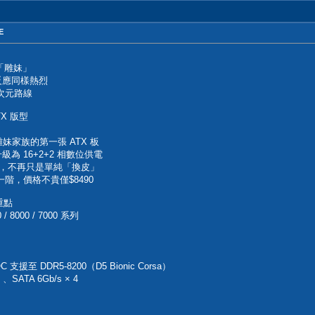
E
「雕妹」
反應同樣熱烈
次元路線
TX 版型
雕妹家族的第一張 ATX 板
升級為 16+2+2 相數位供電
Fi 7，不再只是單純「換皮」
階，價格不貴僅$8490
格重點
 8000 / 7000 系列
支援至 DDR5-8200（D5 Bionic Corsa）
、SATA 6Gb/s × 4