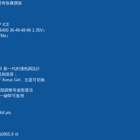
可愛有收藏價值
 ICE
0 36-48-48-96 1.35V）
NVMe）
ORUS 新一代的淺色調設計
題相當搭；
提供「Aorus Girl」主題可切換
頻玩家進階調整等進階選項
led 一鍵即可套用
式
4 pts
6955.9 分