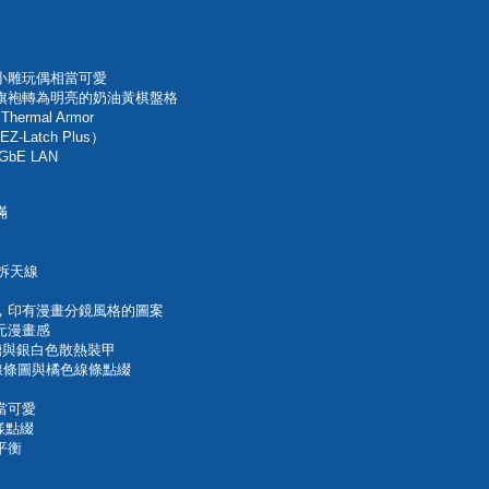
小雕玩偶相當可愛
旗袍轉為明亮的奶油黃棋盤格
rmal Armor
 EZ-Latch Plus）
GbE LAN
滿
快拆天線
，印有漫畫分鏡風格的圖案
元漫畫感
插槽與銀白色散熱裝甲
線條圖與橘色線條點綴
當可愛
樣點綴
平衡