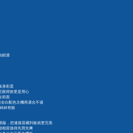
由錯過
板身彩蛋
的眨眼燈效更是用心
在前面
景房全白配色主機再適合不過
未來綽綽有餘
 背插版，把連接器藏到板就更完美
都相當值得先買先爽