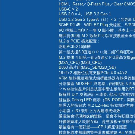
HDMI、Reset／Q-Flash Plus／Clear CM
USB-C × 2
USB 2.0 × 4、USB 3.2 Gen 1
USB 3.2 Gen 2 Type-A（紅）× 2（含更新
5GbE RJ-45、WIFI EZ-Plug 天線座、S/
I/O 擋板上也印了一隻 Q 版小雕，基本上
總共提供2組 M.2 散熱片可以直接覆蓋至全部M
M.2 & PCIE 擴充配置：
兩組PCIEX16插槽
第一組支援5.0直連ＣＰＵ第二組X16頻寬＠４
M.2 提供 4 組第一組5直連ＣＰU最高支援ge
(M2A_CPU) (M2B_CPU)
B850 晶片組(M2C_SB/M2D_SB)
16+2+2 相數位供電支援PCIe 4.0 x4/x2
VRM 散熱模組兩段式鋁擠散熱器有熱導管
分別覆蓋 MOSFET 與電感，內側貼附大面
ＰＷＭ控制晶片則是技嘉中階主板常用的RT36
拆解與 DIY 友善設計三連發: 顯示卡釋放按
雙位數 Debug LED 顯示（DB_PORT
新導入的按鈕式 M.2 EZ-Flex 特寫相當方便
小彩蛋：I/O 裝甲上方內建導光燈效
通電後會浮現雕妹的雙眼，還會不時眨眼放
好像雕妹本人眨眼互動，是整張板子最有生
最後還有一個彩蛋——CPU 腳座保護蓋
技嘉把原本無聊的警告蓋做成雕妹 Ari 的專