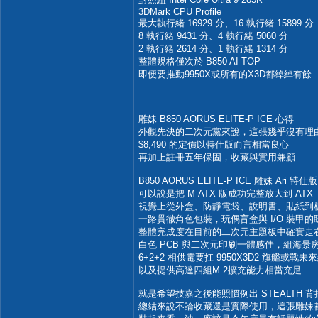
3DMark CPU Profile
最大執行緒 16929 分、16 執行緒 15899 分
8 執行緒 9431 分、4 執行緒 5060 分
2 執行緒 2614 分、1 執行緒 1314 分
整體規格僅次於 B850 AI TOP
即便要推動9950X或所有的X3D都綽綽有餘
雕妹 B850 AORUS ELITE-P ICE 心得
外觀先決的二次元黨來說，這張幾乎沒有理
$8,490 的定價以特仕版而言相當良心
再加上註冊五年保固，收藏與實用兼顧
B850 AORUS ELITE-P ICE 雕妹 Ari 特仕版
可以說是把 M-ATX 版成功完整放大到 ATX
視覺上從外盒、防靜電袋、說明書、貼紙到
一路貫徹角色包裝，玩偶盲盒與 I/O 裝甲
整體完成度在目前的二次元主題板中確實走
白色 PCB 與二次元印刷一體感佳，組海
6+2+2 相供電要扛 9950X3D2 旗艦或戰
以及提供高達四組M.2擴充能力相當充足
就是希望技嘉之後能照慣例出 STEALTH
總結來說不論收藏還是實際使用，這張雕妹