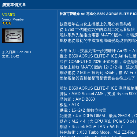
瀏覽單個文章
vostro
技嘉可愛雕妹 Ari 再進化 B850 AORUS ELITE-P IC
Senior Member
技嘉近年在白化主機板上的用心有目共睹
從 B760 世代開始力推的原創二次元看板娘
雕妹系列先後推出兩張 M-ATX 版本，市場
風格也從最初的中國旗袍風轉變為現在的喵
今年 5 月，技嘉更進一步把雕妹 Ari 帶上 A
加入日期: Feb 2011
推出 B850 AORUS ELITE-P ICE Ari 特仕版
文章: 1,042
並在 COMPUTEX 2026 正式亮相，這也是
規格上相較 M-ATX 版的 12+2+2 相，這次
網路也從 2.5GbE 拉高到 5GbE，搭 Wi-
整格規格與賣相都是而是實實在在往上推了一
雕妹 B850 AORUS ELITE-P ICE 產品規
腳位：AMD Socket AM5，支援 Ryzen 9000 /
晶片組：AMD B850
板型：ATX
供電：16+2+2 相數位供電
記憶體：4 × DDR5 DIMM，最高 256GB，OC 
儲存：M.2 × 4（含 CPU 直出 PCIe 5.0 x4）
網路：Realtek 5GbE LAN + Wi-Fi 7
特色技術：X3D Turbo Mode、M.2 EZ-Flex