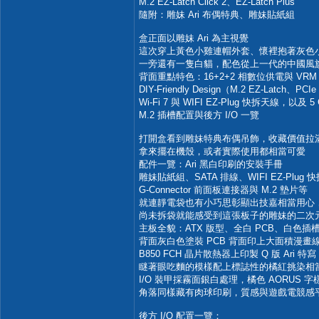
M.2 EZ-Latch Click 2、EZ-Latch Plus
隨附：雕妹 Ari 布偶特典、雕妹貼紙組
盒正面以雕妹 Ari 為主視覺
這次穿上黃色小雞連帽外套、懷裡抱著灰色
一旁還有一隻白貓，配色從上一代的中國風
背面重點特色：16+2+2 相數位供電與 VRM The
DIY-Friendly Design（M.2 EZ-Latch、PCIe
Wi-Fi 7 與 WIFI EZ-Plug 快拆天線，以及 5 
M.2 插槽配置與後方 I/O 一覽
打開盒看到雕妹特典布偶吊飾，收藏價值拉
拿來擺在機殼，或者實際使用都相當可愛
配件一覽：Ari 黑白印刷的安裝手冊
雕妹貼紙組、SATA 排線、WIFI EZ-Plug 
G-Connector 前面板連接器與 M.2 墊片等
就連靜電袋也有小巧思彰顯出技嘉相當用心
尚未拆袋就能感受到這張板子的雕妹的二次
主板全貌：ATX 版型、全白 PCB、白色
背面灰白色塗裝 PCB 背面印上大面積漫畫
B850 FCH 晶片散熱器上印製 Q 版 Ari 特寫
瞇著眼吃麵的模樣配上標誌性的橘紅挑染相
I/O 裝甲採霧面銀白處理，橘色 AORUS 字
角落同樣藏有肉球印刷，質感與遊戲電競感
後方 I/O 配置一覽：