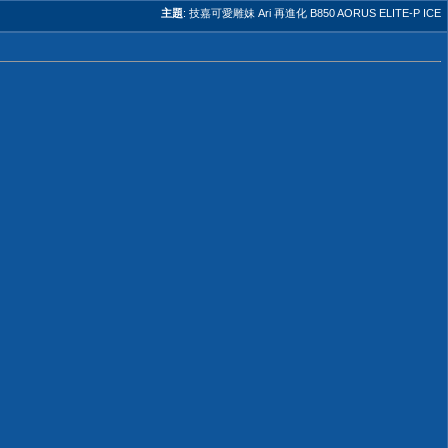
主題
:
技嘉可愛雕妹 Ari 再進化 B850 AORUS ELITE-P ICE