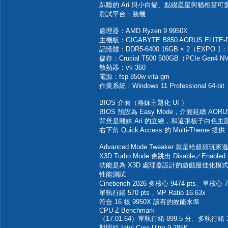
趴睡的 Ari 與小白貓、點綴星星與貓相當
測試平台：裝機
處理器：AMD Ryzen 9 9950X
主機板：GIGABYTE B850 AORUS ELITE-P
記憶體：DDR5-6400 16GB × 2（EXPO 1：640
儲存：Crucial T500 500GB（PCIe Gen4 
散熱器：vk 360
電源：fsp 850w vita gm
作業系統：Windows 11 Professional 64-bit
BIOS 介面（雕妹主題化 UI ）
BIOS 預設為 Easy Mode，介面延續 A
背景是雕妹 Ari 的立繪，和這張板子白色主
右下角 Quick Access 的 Multi-Theme 
Advanced Mode Tweaker 就是給超
X3D Turbo Mode 會跳出 Disable／Enab
功能是為 X3D 處理器設計的遊戲最佳化模
性能測試
Cinebench 2026 多核心 9474 pts、單核心 76
單執行緒 570 pts，MP Ratio 16.63x
符合 16 核 9950X 該有的效能水準
CPU-Z Benchmark
（17.01.64）單執行緒 899.5 分、多執行緒 1
對照組 Intel Core Ultra 9 285K