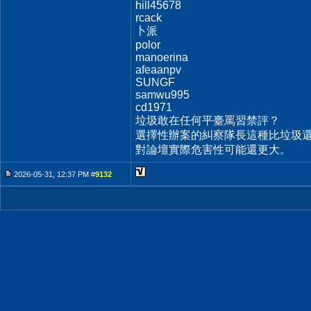
hill45678
rcack
卜派
polor
manoerina
afeaanpv
SUNGF
samwu995
cd1971
垃圾敢在任何平臺罵習禁評？
選擇性辦案的糾察隊長這種比垃圾還
對論壇實際危害性可能還更大。
2026-05-31, 12:37 PM #
9132