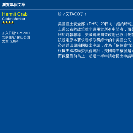
瀏覽單個文章
Hermit Crab
蛤？又TACO了！
Golden Member
美國國土安全部（DHS）29日向「紐約時報」（Th
上週公布的政策並非適用於所有申請者，而
加入日期: Oct 2017
紐約時報報導，美國總統川普政府已收回先
您的住址: 象山公園
該規定原本要求尋求取得綠卡的非美國公民
文章: 2,894
必須返回原籍國提出申請，改為「依個案情
根據美國移民委員會統計，美國每年核發超過
而截至目前為止，超過一半申請者提出申請