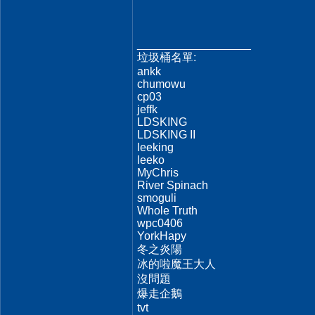
__________________
垃圾桶名單:
ankk
chumowu
cp03
jeffk
LDSKING
LDSKING II
leeking
leeko
MyChris
River Spinach
smoguli
Whole Truth
wpc0406
YorkHapy
冬之炎陽
冰的啦魔王大人
沒問題
爆走企鵝
tvt