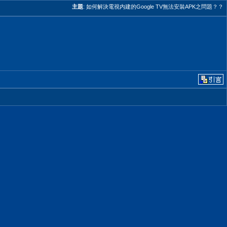
主題
:
如何解決電視内建的Google TV無法安裝APK之問題？？