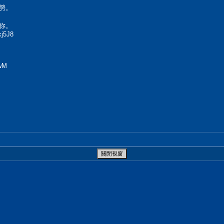
勞。
你。
kj5J8
ewM