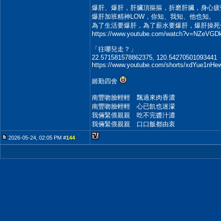
爆肝、爆肝，肝臟頂摳摳，折磨肝臟，身心疲
爆肝加班精神LOW，你知、我知、他也知。
為了生活要爆肝，為了薪水要爆肝，爆肝操死
https://www.youtube.com/watch?v=NZeVGD
「往哪兒走？」
22.571581578862375, 120.54270501093441
https://www.youtube.com/shorts/xdYue1nH
姬勤四舍
南豐吻臉輕輕 飄過來肉香濃
南豐吻臉輕輕 心已飢也迷濛
我倆緊偎親親 吃不完醬汁濃
我倆緊偎親親 口口飯都由衷
2026-05-24, 02:05 PM #
144