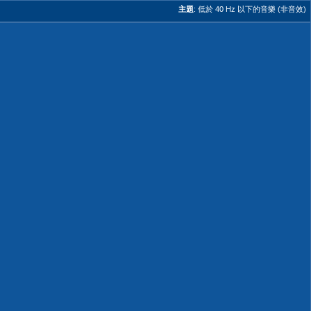
主題
:
低於 40 Hz 以下的音樂 (非音效)