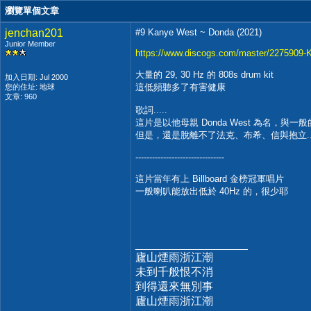
瀏覽單個文章
jenchan201
#9 Kanye West ~ Donda (2021)
Junior Member
https://www.discogs.com/master/2275909
大量的 29, 30 Hz 的 808s drum kit
加入日期: Jul 2000
這低頻聽多了有害健康
您的住址: 地球
文章: 960
歌詞.....
這片是以他母親 Donda West 為名，與一般
但是，還是脫離不了法克、布希、信與抱立...
--------------------------------
這片當年有上 Billboard 金榜冠軍唱片
一般喇叭能放出低於 40Hz 的，很少耶
__________________
廬山煙雨浙江潮
未到千般恨不消
到得還來無別事
廬山煙雨浙江潮