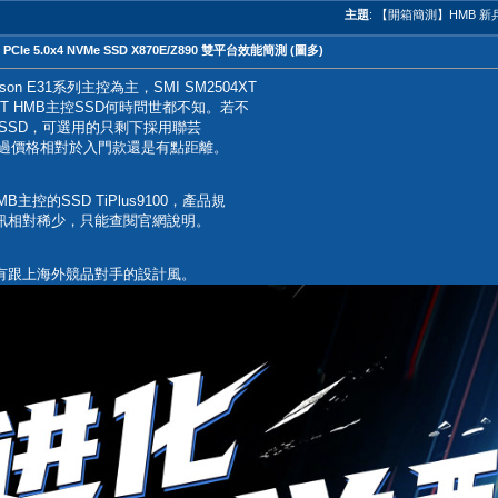
主題
:
【開箱簡測】HMB 新兵~ZHI
PCIe 5.0x4 NVMe SSD X870E/Z890 雙平台效能簡測 (圖多)
ison E31系列主控為主，SMI SM2504XT
XT HMB主控SSD何時問世都不知。若不
B架構SSD，可選用的只剩下採用聯芸
9可選，不過價格相對於入門款還是有點距離。
MB主控的SSD TiPlus9100，產品規
訊相對稀少，只能查閱官網說明。
有跟上海外競品對手的設計風。