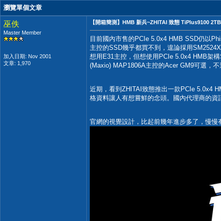
瀏覽單個文章
【開箱簡測】HMB 新兵~ZHITAI 致態 TiPlus9100 2TB 
巫佚
Master Member
目前國內市售的PCIe 5.0x4 HMB SSD仍以Ph
主控的SSD幾乎都買不到，遑論採用SM2524
想用E31主控，但想使用PCIe 5.0x4 HM
加入日期: Nov 2001
文章: 1,970
(Maxio) MAP1806A主控的Acer GM
近期，看到ZHITAI致態推出一款PCIe 5.0x4 H
格資料讓人有想嘗鮮的念頭。國內代理商的資
官網的視覺設計，比起前幾年進步多了，慢慢