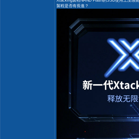
Xtacking製程NAND Flash的SSD使
製程是否有長進？