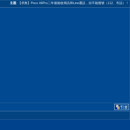
主題
:
【求救】Poco X6Pro二年後能收簡訊和Line通話，但不能撥號（112、市話）！