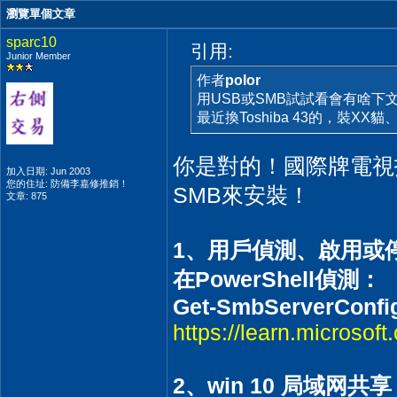
瀏覽單個文章
sparc10
引用:
Junior Member
作者
polor
用USB或SMB試試看會有啥下
最近換Toshiba 43的，裝XX
你是對的！國際牌電視
加入日期: Jun 2003
您的住址: 防備李嘉修推銷！
SMB來安裝！
文章: 875
1、用戶偵測、啟用或
在PowerShell偵測：
Get-SmbServerConfig
https://learn.microsof
2、win 10 局域网