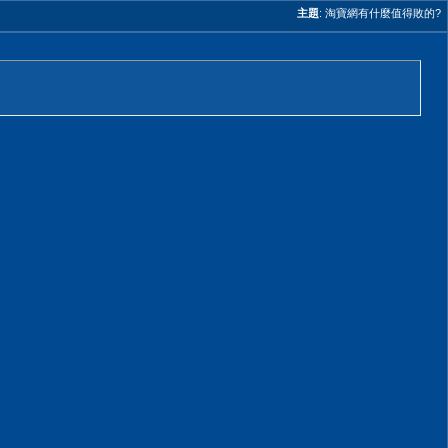
主題
:
淘寶網有什麼值得敗的?