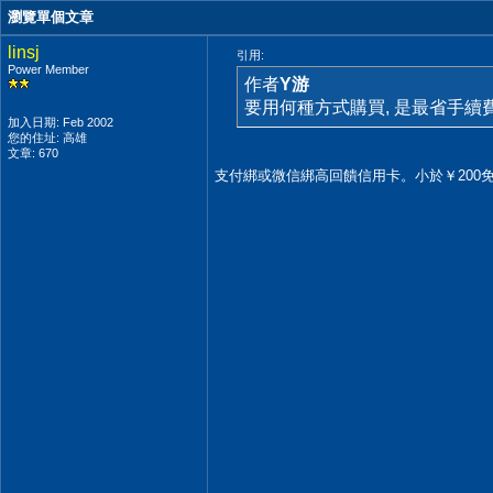
瀏覽單個文章
linsj
引用:
Power Member
作者
Y游
要用何種方式購買, 是最省手續費的
加入日期: Feb 2002
您的住址: 高雄
文章: 670
支付綁或微信綁高回饋信用卡。小於￥200