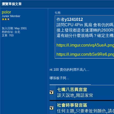
瀏覽單個文章
polor
引用:
Junior Member
作者
y1241012
請問CPU 4Pin 風扇 會有仿的
加入日期: May 2001
接上發現都是全速運轉約2600R
您的住址: 台北
還有細分什麼規格嗎？確定主機板
文章: 703
https://i.imgur.com/vqA5ueA.pn
https://i.imgur.com/bSe9Re6.pn
nt.100 賣仿的利潤不高八...
哪張板子阿...
__________________