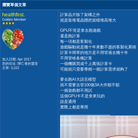
瀏覽單個文章
healthfirst.
計算晶片除了架構之外
Golden Member
就是靠堆電晶體把規模堆高堆大
GPU不管是拿去跑遊戲
還是跑計算
每一項都是客製化
遊戲驅動就是幾十年來數不盡的客製化累積
計算卡簡單的地方是不用管過去幾十年
不用管啥各種計算
加入日期: Apr 2017
一個機購買成千上萬張計算卡
您的住址: 陣亡者的靈堂
文章: 3,222
可能就只需要專精一個計算需求就夠了
要去跑AI大語言模型
就不需要去管100個3A大作順不順
一個遊戲都不用試
這個GPU卡不是拿來玩的
說是通用
實際上都是專用
__________________