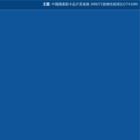
主題
:
中國國產顯卡晶片景嘉微 JM9271號稱性能堪比GTX1080